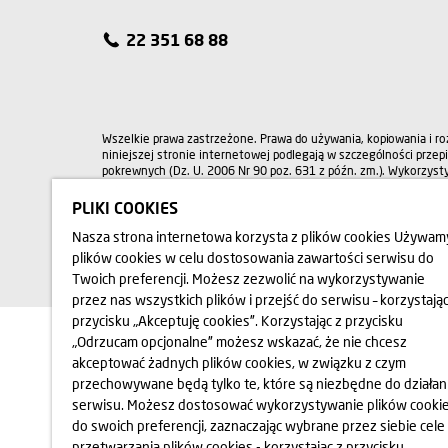
22 351 68 88
Wszelkie prawa zastrzeżone. Prawa do używania, kopiowania i r
niniejszej stronie internetowej podlegają w szczególności przep
pokrewnych (Dz. U. 2006 Nr 90 poz. 631 z późn. zm.). Wykorzysty
celach wymaga każdorazowo pisemnej zgody FUNDACJI NASZ DOM
o kontakt na adres: fundacja@domd.pl
PLIKI COOKIES
Nasza strona internetowa korzysta z plików cookies Używam
plików cookies w celu dostosowania zawartości serwisu do
Twoich preferencji. Możesz zezwolić na wykorzystywanie
przez nas wszystkich plików i przejść do serwisu – korzystając
przycisku „Akceptuję cookies”. Korzystając z przycisku
„Odrzucam opcjonalne” możesz wskazać, że nie chcesz
akceptować żadnych plików cookies, w związku z czym
przechowywane będą tylko te, które są niezbędne do działan
serwisu. Możesz dostosować wykorzystywanie plików cooki
do swoich preferencji, zaznaczając wybrane przez siebie cele
przetwarzania plików cookies - korzystając z przycisku