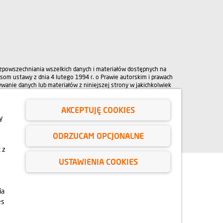
ozpowszechniania wszelkich danych i materiałów dostępnych na
isom ustawy z dnia 4 lutego 1994 r. o Prawie autorskim i prawach
wanie danych lub materiałów z niniejszej strony w jakichkolwiek
. W przypadku zapotrzebowania na w/w materiały prosimy
AKCEPTUJĘ COOKIES
y
ODRZUCAM OPCJONALNE
 z
USTAWIENIA COOKIES
ia
es