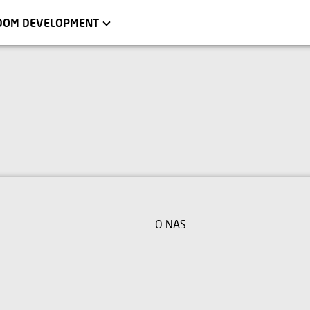
WA
WROCŁAW
KRAKÓW
TRÓJMIASTO
DOM DEVELOPMENT
O NAS