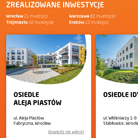
ZREALIZOWANE INWESTYCJE
Wrocław
21 Inwestycji
Warszawa
82 Inwestycje
Trójmiasto
42 Inwestycje
Kraków
10 Inwestycji
OSIEDLE
OSIEDLE I
ALEJA PIASTÓW
ul. Aleja Piastów
ul. Włókniarzy 1-9
Fabryczna, Wrocław
Stabłowice, Wrocł
dowiedz się więcej