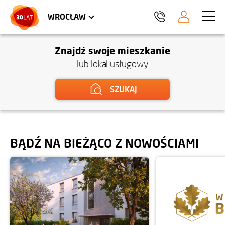
LOKALE USŁUGOWE
TRÓJMIASTO
HEL
WROCŁAW
Znajdź swoje mieszkanie
lub lokal usługowy
SZUKAJ
BĄDŹ NA BIEŻĄCO Z NOWOŚCIAMI