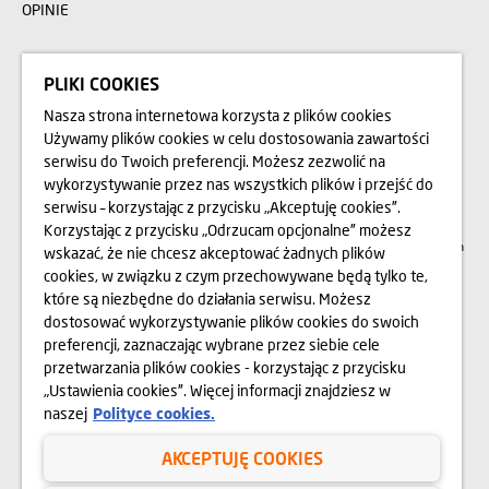
OPINIE
BLOG
PLIKI COOKIES
Nasza strona internetowa korzysta z plików cookies
Przedstawione na stronie internetowej www.domd.pl wizualizacje, animacje oraz
Używamy plików cookies w celu dostosowania zawartości
modele budynku mają charakter poglądowy. Wygląd budynku oraz
serwisu do Twoich preferencji. Możesz zezwolić na
zagospodarowanie terenu mogą nieznacznie ulec zmianie na etapie realizacji.
Zmianie nie ulegną istotne cechy świadczenia oraz funkcjonalność budynku.
wykorzystywanie przez nas wszystkich plików i przejść do
Wszelkie prawa zastrzeżone. Prawa do używania, kopiowania i rozpowszechniania
wszelkich danych i materiałów dostępnych na niniejszej stronie internetowej
serwisu – korzystając z przycisku „Akceptuję cookies”.
podlegają w szczególności przepisom ustawy z dnia 4 lutego 1994 r. o Prawie
Korzystając z przycisku „Odrzucam opcjonalne” możesz
autorskim i prawach pokrewnych (Dz. U. 2006 Nr 90 poz. 631 z późn. zm.).
Wykorzystywanie danych lub materiałów z niniejszej strony w jakichkolwiek celach
wskazać, że nie chcesz akceptować żadnych plików
wymaga każdorazowo pisemnej zgody Dom Development S.A. W przypadku
cookies, w związku z czym przechowywane będą tylko te,
zapotrzebowania na w/w materiały prosimy o kontakt na adres:
marketing@domd.pl
które są niezbędne do działania serwisu. Możesz
dostosować wykorzystywanie plików cookies do swoich
Sąd Rejonowy dla Wrocławia-Fabrycznej we Wrocławiu | VI Wydział Gospodarczy
Krajowego Rejestru Sądowego | Kapitał zakładowy: 4.000.000 zł | Nr KRS
preferencji, zaznaczając wybrane przez siebie cele
0000609068 | NIP 897-18-21-726
przetwarzania plików cookies - korzystając z przycisku
„Ustawienia cookies”. Więcej informacji znajdziesz w
naszej
Polityce cookies.
Polityka prywatności
AKCEPTUJĘ COOKIES
Regulamin serwisu internetowego