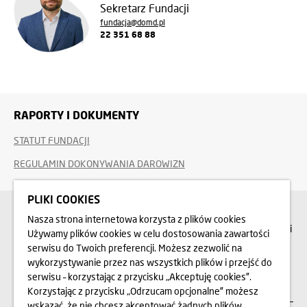
Sekretarz Fundacji
fundacja@domd.pl
22 351 68 88
RAPORTY I DOKUMENTY
STATUT FUNDACJI
REGULAMIN DOKONYWANIA DAROWIZN
PLIKI COOKIES
Chcesz zgłosić akcję charytatywną?
Nasza strona internetowa korzysta z plików cookies
Napisz do nas propozycję działań do jakich chcesz, byśmy dołączyli
Używamy plików cookies w celu dostosowania zawartości
serwisu do Twoich preferencji. Możesz zezwolić na
wykorzystywanie przez nas wszystkich plików i przejść do
NAPISZ DO NAS
serwisu – korzystając z przycisku „Akceptuję cookies”.
Korzystając z przycisku „Odrzucam opcjonalne” możesz
wskazać, że nie chcesz akceptować żadnych plików