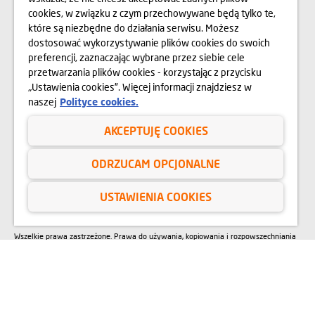
cookies, w związku z czym przechowywane będą tylko te,
SIEDZIBA
które są niezbędne do działania serwisu. Możesz
dostosować wykorzystywanie plików cookies do swoich
preferencji, zaznaczając wybrane przez siebie cele
FUNDACJA NASZ DOM
00-078 Warszawa, Pl. Piłsudskiego 3,
przetwarzania plików cookies - korzystając z przycisku
budynek Metropolitan, wejście nr 3
„Ustawienia cookies”. Więcej informacji znajdziesz w
naszej
Polityce cookies.
22 351 68 88
AKCEPTUJĘ COOKIES
ESG
ODRZUCAM OPCJONALNE
O NAS
USTAWIENIA COOKIES
Wszelkie prawa zastrzeżone. Prawa do używania, kopiowania i rozpowszechniania
wszelkich danych i materiałów dostępnych na niniejszej stronie internetowej
podlegają w szczególności przepisom ustawy z dnia 4 lutego 1994 r. o Prawie
autorskim i prawach pokrewnych (Dz. U. 2006 Nr 90 poz. 631 z późn. zm.).
Wykorzystywanie danych lub materiałów z niniejszej strony w jakichkolwiek celach
wymaga każdorazowo pisemnej zgody FUNDACJI NASZ DOM. W przypadku
zapotrzebowania na w/w materiały prosimy o kontakt na adres: fundacja@domd.pl
Sąd Rejonowy dla m.st. Warszawy w Warszawie | XII Wydział Gospodarczy