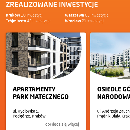
ZREALIZOWANE INWESTYCJE
Kraków
10 Inwestycji
Warszawa
82 Inwestycje
Trójmiasto
42 Inwestycje
Wrocław
21 Inwestycji
APARTAMENTY
OSIEDLE G
PARK MATECZNEGO
NARODOW
ul. Rydlówka 5,
ul. Andrzeja Zauch
Podgórze, Kraków
Prądnik Biały, Kra
dowiedz się więcej