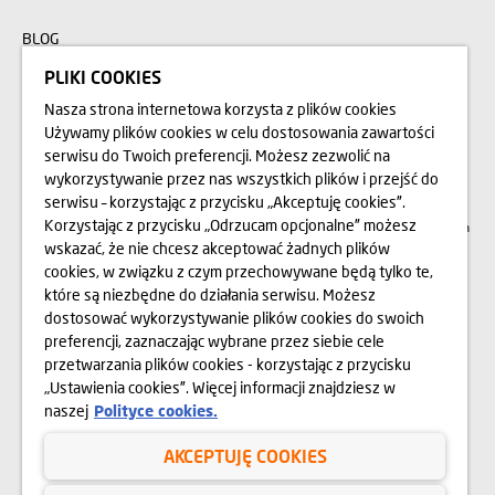
BLOG
PLIKI COOKIES
Nasza strona internetowa korzysta z plików cookies
Przedstawione na stronie internetowej www.domd.pl wizualizacje, animacje oraz
modele budynku mają charakter poglądowy. Wygląd budynku oraz
Używamy plików cookies w celu dostosowania zawartości
zagospodarowanie terenu mogą nieznacznie ulec zmianie na etapie realizacji.
serwisu do Twoich preferencji. Możesz zezwolić na
Zmianie nie ulegną istotne cechy świadczenia oraz funkcjonalność budynku.
Wszelkie prawa zastrzeżone. Prawa do używania, kopiowania i rozpowszechniania
wykorzystywanie przez nas wszystkich plików i przejść do
wszelkich danych i materiałów dostępnych na niniejszej stronie internetowej
podlegają w szczególności przepisom ustawy z dnia 4 lutego 1994 r. o Prawie
serwisu – korzystając z przycisku „Akceptuję cookies”.
autorskim i prawach pokrewnych (Dz. U. 2006 Nr 90 poz. 631 z późn. zm.).
Korzystając z przycisku „Odrzucam opcjonalne” możesz
Wykorzystywanie danych lub materiałów z niniejszej strony w jakichkolwiek celach
wymaga każdorazowo pisemnej zgody Dom Development S.A. W przypadku
wskazać, że nie chcesz akceptować żadnych plików
zapotrzebowania na w/w materiały prosimy o kontakt na adres:
cookies, w związku z czym przechowywane będą tylko te,
marketing@domd.pl
które są niezbędne do działania serwisu. Możesz
Sąd Rejonowy dla Krakowa – Śródmieścia w Krakowie | XI Wydział Gospodarczy
dostosować wykorzystywanie plików cookies do swoich
Krajowego Rejestru Sądowego |
Kapitał zakładowy: 64 404 750 zł |
preferencji, zaznaczając wybrane przez siebie cele
KRS 0000952695 i NIP 525-28-95-335
przetwarzania plików cookies - korzystając z przycisku
„Ustawienia cookies”. Więcej informacji znajdziesz w
naszej
Polityce cookies.
Polityka prywatności
AKCEPTUJĘ COOKIES
Regulamin serwisu internetowego