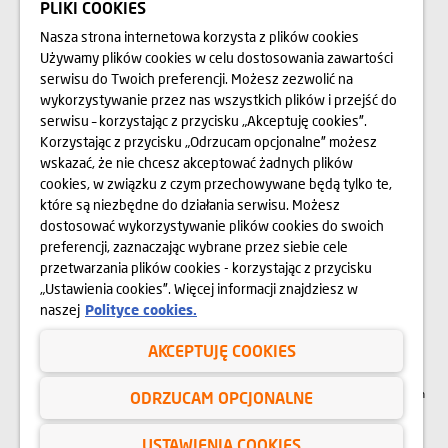
PLIKI COOKIES
Nasza strona internetowa korzysta z plików cookies
ZAKUPIMY GRUNTY
Używamy plików cookies w celu dostosowania zawartości
serwisu do Twoich preferencji. Możesz zezwolić na
RELACJE INWESTORSKIE
wykorzystywanie przez nas wszystkich plików i przejść do
serwisu – korzystając z przycisku „Akceptuję cookies”.
O NAS
Korzystając z przycisku „Odrzucam opcjonalne” możesz
wskazać, że nie chcesz akceptować żadnych plików
OPINIE
cookies, w związku z czym przechowywane będą tylko te,
które są niezbędne do działania serwisu. Możesz
BLOG
dostosować wykorzystywanie plików cookies do swoich
preferencji, zaznaczając wybrane przez siebie cele
przetwarzania plików cookies - korzystając z przycisku
„Ustawienia cookies”. Więcej informacji znajdziesz w
Przedstawione na stronie internetowej www.domd.pl wizualizacje, animacje oraz
modele budynku mają charakter poglądowy. Wygląd budynku oraz
naszej
Polityce cookies.
zagospodarowanie terenu mogą nieznacznie ulec zmianie na etapie realizacji.
Zmianie nie ulegną istotne cechy świadczenia oraz funkcjonalność budynku.
Wszelkie prawa zastrzeżone. Prawa do używania, kopiowania i rozpowszechniania
AKCEPTUJĘ COOKIES
wszelkich danych i materiałów dostępnych na niniejszej stronie internetowej
podlegają w szczególności przepisom ustawy z dnia 4 lutego 1994 r. o Prawie
autorskim i prawach pokrewnych (Dz. U. 2006 Nr 90 poz. 631 z późn. zm.).
Wykorzystywanie danych lub materiałów z niniejszej strony w jakichkolwiek celach
ODRZUCAM OPCJONALNE
wymaga każdorazowo pisemnej zgody Dom Development S.A. W przypadku
zapotrzebowania na w/w materiały prosimy o kontakt na adres:
marketing@domd.pl
USTAWIENIA COOKIES