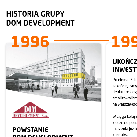
HISTORIA GRUPY
DOM DEVELOPMENT
1
9
9
6
1
9
UKOŃCZ
INWEST
Po niemal 2 la
zakończyliśm
debiutanckieg
zrealizowaliśm
na warszawski
W ciągu kolej
klucze do pon
POWSTANIE
marzenia już 
klientów.