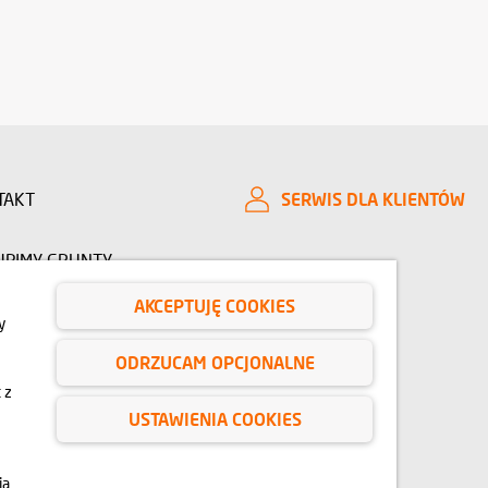
TAKT
SERWIS DLA KLIENTÓW
UPIMY GRUNTY
AKCEPTUJĘ COOKIES
CJE INWESTORSKIE
O NAS
y
ODRZUCAM OPCJONALNE
IE
BLOG
 z
USTAWIENIA COOKIES
e, animacje oraz modele budynku mają charakter poglądowy.
lec zmianie na etapie realizacji. Zmianie nie ulegną istotne
ia