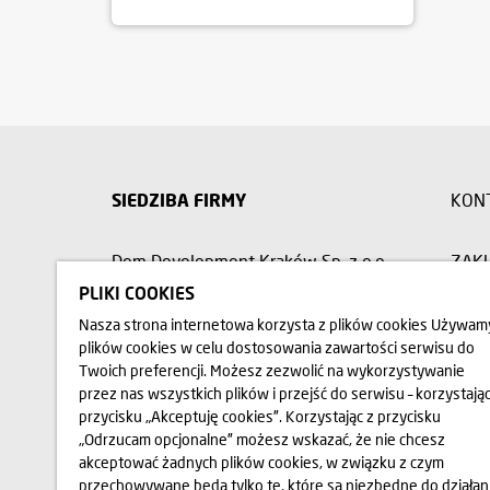
SIEDZIBA FIRMY
KON
Dom Development Kraków Sp. z o.o.
ZAK
ul. Wadowicka 3A, 30-347 Kraków
PLIKI COOKIES
RELA
Nasza strona internetowa korzysta z plików cookies Używam
plików cookies w celu dostosowania zawartości serwisu do
12 312 37 00
Twoich preferencji. Możesz zezwolić na wykorzystywanie
OPIN
przez nas wszystkich plików i przejść do serwisu – korzystając
przycisku „Akceptuję cookies”. Korzystając z przycisku
„Odrzucam opcjonalne” możesz wskazać, że nie chcesz
akceptować żadnych plików cookies, w związku z czym
Przedstawione na stronie internetowej www.domd.pl wizualizacj
Wygląd budynku oraz zagospodarowanie terenu mogą nieznacznie u
przechowywane będą tylko te, które są niezbędne do działan