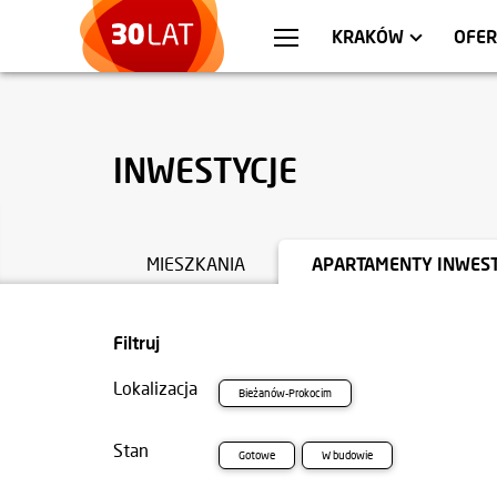
WARSZAWA
MIESZKANIA
WR
AP
KRAKÓW
OFER
INWESTYCJE
MIESZKANIA
APARTAMENTY INWES
Filtruj
Lokalizacja
Bieżanów-Prokocim
Stan
Gotowe
W budowie