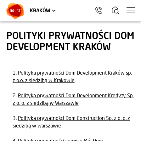
LOKALE USŁUGOWE
TRÓJMIASTO
HEL
KRAKÓW
POLITYKI PRYWATNOŚCI DOM
DEVELOPMENT KRAKÓW
Polityka prywatności Dom Development Kraków sp.
z o.o. z siedzibą w Krakowie
Polityka prywatności Dom Development Kredyty Sp.
z o. o. z siedzibą w Warszawie
Polityka prywatności Dom Construction Sp. z o. o. z
siedzibą w Warszawie
Polityka prywatności serwisu Mój Dom