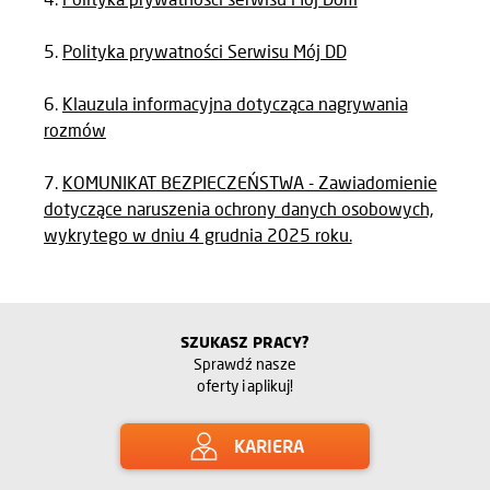
Polityka prywatności Serwisu Mój DD
Klauzula informacyjna dotycząca nagrywania
rozmów
KOMUNIKAT BEZPIECZEŃSTWA - Zawiadomienie
dotyczące naruszenia ochrony danych osobowych,
wykrytego w dniu 4 grudnia 2025 roku.
SZUKASZ PRACY?
Sprawdź nasze
oferty i aplikuj!
KARIERA