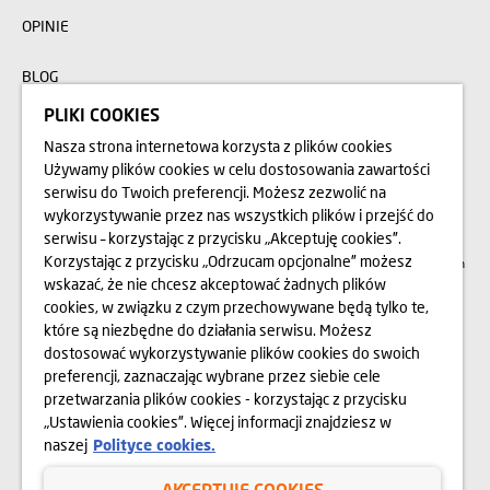
OPINIE
BLOG
PLIKI COOKIES
Nasza strona internetowa korzysta z plików cookies
Przedstawione na stronie internetowej www.domd.pl wizualizacje, animacje oraz
modele budynku mają charakter poglądowy. Wygląd budynku oraz
Używamy plików cookies w celu dostosowania zawartości
zagospodarowanie terenu mogą nieznacznie ulec zmianie na etapie realizacji.
serwisu do Twoich preferencji. Możesz zezwolić na
Zmianie nie ulegną istotne cechy świadczenia oraz funkcjonalność budynku.
Wszelkie prawa zastrzeżone. Prawa do używania, kopiowania i rozpowszechniania
wykorzystywanie przez nas wszystkich plików i przejść do
wszelkich danych i materiałów dostępnych na niniejszej stronie internetowej
podlegają w szczególności przepisom ustawy z dnia 4 lutego 1994 r. o Prawie
serwisu – korzystając z przycisku „Akceptuję cookies”.
autorskim i prawach pokrewnych (Dz. U. 2006 Nr 90 poz. 631 z późn. zm.).
Korzystając z przycisku „Odrzucam opcjonalne” możesz
Wykorzystywanie danych lub materiałów z niniejszej strony w jakichkolwiek celach
wymaga każdorazowo pisemnej zgody Dom Development S.A. W przypadku
wskazać, że nie chcesz akceptować żadnych plików
zapotrzebowania na w/w materiały prosimy o kontakt na adres:
cookies, w związku z czym przechowywane będą tylko te,
marketing@domd.pl
które są niezbędne do działania serwisu. Możesz
Sąd Rejonowy dla Krakowa – Śródmieścia w Krakowie | XI Wydział Gospodarczy
dostosować wykorzystywanie plików cookies do swoich
Krajowego Rejestru Sądowego |
Kapitał zakładowy: 64 404 750 zł |
preferencji, zaznaczając wybrane przez siebie cele
KRS 0000952695 i NIP 525-28-95-335
przetwarzania plików cookies - korzystając z przycisku
„Ustawienia cookies”. Więcej informacji znajdziesz w
naszej
Polityce cookies.
Polityka prywatności
AKCEPTUJĘ COOKIES