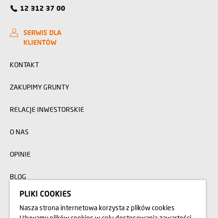
12 312 37 00
SERWIS DLA
KLIENTÓW
KONTAKT
ZAKUPIMY GRUNTY
RELACJE INWESTORSKIE
O NAS
OPINIE
BLOG
PLIKI COOKIES
Nasza strona internetowa korzysta z plików cookies
Przedstawione na stronie internetowej www.domd.pl wizualizacje, animacje oraz
modele budynku mają charakter poglądowy. Wygląd budynku oraz
Używamy plików cookies w celu dostosowania zawartości