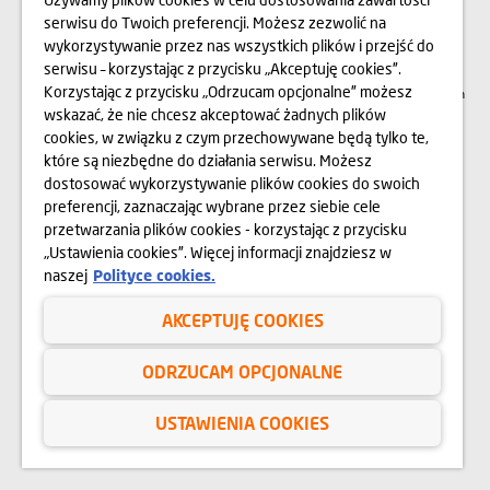
zagospodarowanie terenu mogą nieznacznie ulec zmianie na etapie realizacji.
serwisu do Twoich preferencji. Możesz zezwolić na
Zmianie nie ulegną istotne cechy świadczenia oraz funkcjonalność budynku.
Wszelkie prawa zastrzeżone. Prawa do używania, kopiowania i rozpowszechniania
wykorzystywanie przez nas wszystkich plików i przejść do
wszelkich danych i materiałów dostępnych na niniejszej stronie internetowej
podlegają w szczególności przepisom ustawy z dnia 4 lutego 1994 r. o Prawie
serwisu – korzystając z przycisku „Akceptuję cookies”.
autorskim i prawach pokrewnych (Dz. U. 2006 Nr 90 poz. 631 z późn. zm.).
Korzystając z przycisku „Odrzucam opcjonalne” możesz
Wykorzystywanie danych lub materiałów z niniejszej strony w jakichkolwiek celach
wymaga każdorazowo pisemnej zgody Dom Development S.A. W przypadku
wskazać, że nie chcesz akceptować żadnych plików
zapotrzebowania na w/w materiały prosimy o kontakt na adres:
cookies, w związku z czym przechowywane będą tylko te,
marketing@domd.pl
które są niezbędne do działania serwisu. Możesz
Sąd Rejonowy dla Krakowa – Śródmieścia w Krakowie | XI Wydział Gospodarczy
dostosować wykorzystywanie plików cookies do swoich
Krajowego Rejestru Sądowego |
Kapitał zakładowy: 64 404 750 zł |
preferencji, zaznaczając wybrane przez siebie cele
KRS 0000952695 i NIP 525-28-95-335
przetwarzania plików cookies - korzystając z przycisku
„Ustawienia cookies”. Więcej informacji znajdziesz w
naszej
Polityce cookies.
Polityka prywatności
AKCEPTUJĘ COOKIES
Regulamin serwisu internetowego
Cookies
ODRZUCAM OPCJONALNE
Komunikat Bezpieczeństwa
USTAWIENIA COOKIES
Copyright © Dom Development 2025