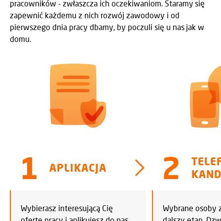
pracowników - zwłaszcza ich oczekiwaniom. Staramy się
zapewnić każdemu z nich rozwój zawodowy i od
pierwszego dnia pracy dbamy, by poczuli się u nas jak w
domu.
TELE
APLIKACJA
KAND
Wybierasz interesującą Cię
Wybrane osoby 
ofertę pracy i aplikujesz do nas
dalszy etap. Dz