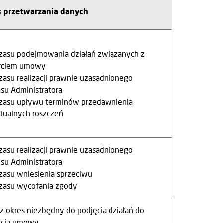
s przetwarzania danych
czasu podejmowania działań związanych z
rciem umowy
czasu realizacji prawnie uzasadnionego
esu Administratora
czasu upływu terminów przedawnienia
tualnych roszczeń
czasu realizacji prawnie uzasadnionego
esu Administratora
czasu wniesienia sprzeciwu
czasu wycofania zgody
ez okres niezbędny do podjęcia działań do
rcia umowy