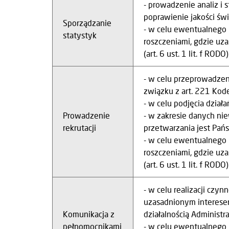
- prowadzenie analiz i 
poprawienie jakości świa
Sporządzanie
- w celu ewentualnego 
statystyk
roszczeniami, gdzie uz
(art. 6 ust. 1 lit. f RODO)
- w celu przeprowadzeni
związku z art. 221 Kod
- w celu podjęcia dział
Prowadzenie
- w zakresie danych n
rekrutacji
przetwarzania jest Państ
- w celu ewentualnego 
roszczeniami, gdzie uz
(art. 6 ust. 1 lit. f RODO)
- w celu realizacji czy
uzasadnionym interesem
Komunikacja z
działalnością Administrato
pełnomocnikami
- w celu ewentualnego 