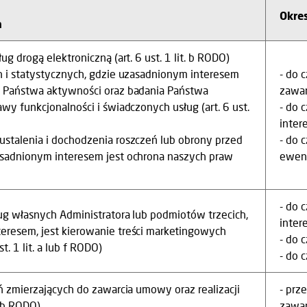
Okre
h
ug drogą elektroniczną (art. 6 ust. 1 lit. b RODO)
ch i statystycznych, gdzie uzasadnionym interesem
- do 
z Państwa aktywności oraz badania Państwa
zawa
awy funkcjonalności i świadczonych usług (art. 6 ust.
- do 
inter
ustalenia i dochodzenia roszczeń lub obrony przed
- do 
asadnionym interesem jest ochrona naszych praw
ewen
- do 
ug własnych Administratora lub podmiotów trzecich,
inter
eresem, jest kierowanie treści marketingowych
- do 
t. 1 lit. a lub f RODO)
- do 
ań zmierzających do zawarcia umowy oraz realizacji
- prz
t. b RODO)
zawa