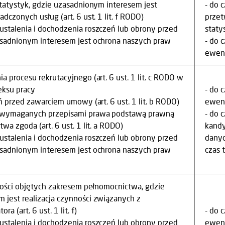
statystyk, gdzie uzasadnionym interesem jest
- do 
dczonych usług (art. 6 ust. 1 lit. f RODO)
przet
ustalenia i dochodzenia roszczeń lub obrony przed
staty
asadnionym interesem jest ochrona naszych praw
- do 
ewent
a procesu rekrutacyjnego (art. 6 ust. 1 lit. c RODO w
eksu pracy
- do 
ań przed zawarciem umowy (art. 6 ust. 1 lit. b RODO)
ewent
iewymaganych przepisami prawa podstawą prawną
- do 
wa zgoda (art. 6 ust. 1 lit. a RODO)
kandy
ustalenia i dochodzenia roszczeń lub obrony przed
danyc
asadnionym interesem jest ochrona naszych praw
czas 
nności objętych zakresem pełnomocnictwa, gdzie
 jest realizacja czynności związanych z
ra (art. 6 ust. 1 lit. f)
- do 
ustalenia i dochodzenia roszczeń lub obrony przed
ewent