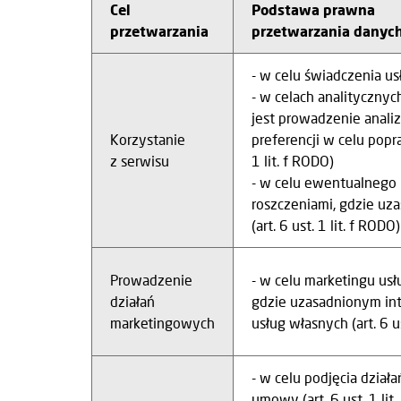
Cel
Podstawa prawna
przetwarzania
przetwarzania danyc
- w celu świadczenia usł
- w celach analityczny
jest prowadzenie anali
Korzystanie
preferencji w celu popr
z serwisu
1 lit. f RODO)
- w celu ewentualnego 
roszczeniami, gdzie uz
(art. 6 ust. 1 lit. f RODO)
Prowadzenie
- w celu marketingu usł
działań
gdzie uzasadnionym int
marketingowych
usług własnych (art. 6 us
- w celu podjęcia dział
umowy (art. 6 ust. 1 li