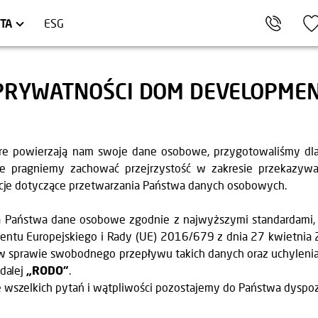
OCŁAW
ARTAMENTY INWESTYCYJNE
TRÓJMIASTO
HEL
LOKALE USŁUGOWE
TA
ESG
PRYWATNOŚCI DOM DEVELOPME
óre powierzają nam swoje dane osobowe, przygotowaliśmy dl
e pragniemy zachować przejrzystość w zakresie przekazywa
macje dotyczące przetwarzania Państwa danych osobowych.
a Państwa dane osobowe zgodnie z najwyższymi standardami, z
entu Europejskiego i Rady (UE) 2016/679 z dnia 27 kwietnia
w sprawie swobodnego przepływu takich danych oraz uchyleni
 dalej
„RODO”
.
 wszelkich pytań i wątpliwości pozostajemy do Państwa dyspoz