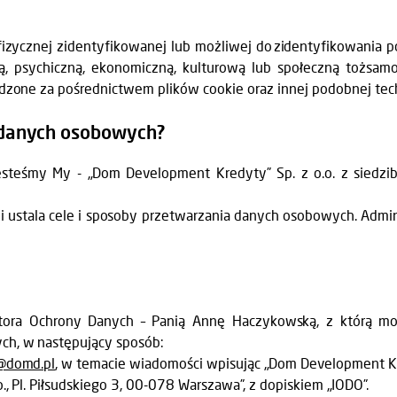
izycznej zidentyfikowanej lub możliwej do zidentyfikowania 
ną, psychiczną, ekonomiczną, kulturową lub społeczną tożsamo
dzone za pośrednictwem plików cookie oraz innej podobnej tech
 danych osobowych?
teśmy My - „Dom Development Kredyty” Sp. z o.o. z siedzib
i ustala cele i sposoby przetwarzania danych osobowych. Admi
ora Ochrony Danych – Panią Annę Haczykowską, z którą mo
ch, w następujący sposób:
@domd.pl
, w temacie wiadomości wpisując „Dom Development Kr
, Pl. Piłsudskiego 3, 00-078 Warszawa”, z dopiskiem „IODO”.