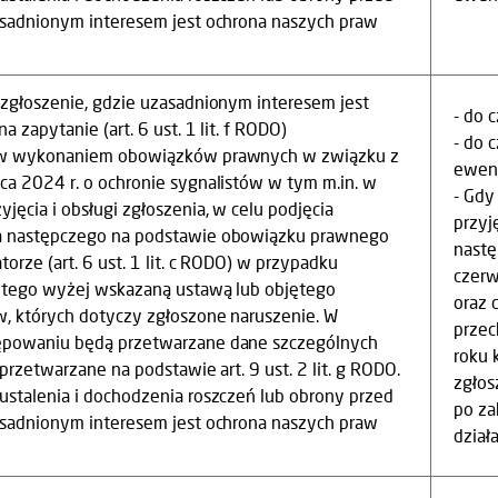
asadnionym interesem jest ochrona naszych praw
 zgłoszenie, gdzie uzasadnionym interesem jest
- do 
 zapytanie (art. 6 ust. 1 lit. f RODO)
- do 
h w wykonaniem obowiązków prawnych w związku z
ewent
ca 2024 r. o ochronie sygnalistów w tym m.in. w
- Gdy
jęcia i obsługi zgłoszenia, w celu podjęcia
przyj
a następczego na podstawie obowiązku prawnego
nastę
orze (art. 6 ust. 1 lit. c RODO) w przypadku
czerw
ętego wyżej wskazaną ustawą lub objętego
oraz 
w, których dotyczy zgłoszone naruszenie. W
przec
ępowaniu będą przetwarzane dane szczególnych
roku 
przetwarzane na podstawie art. 9 ust. 2 lit. g RODO.
zgłos
ustalenia i dochodzenia roszczeń lub obrony przed
po za
asadnionym interesem jest ochrona naszych praw
dział