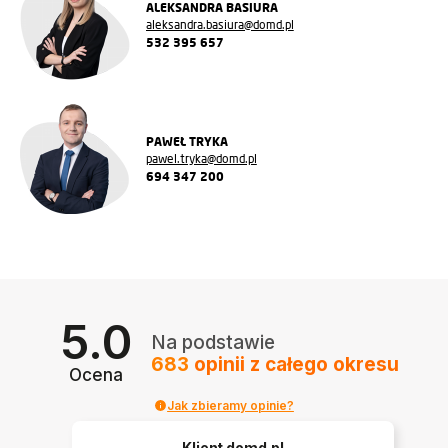
ALEKSANDRA BASIURA
aleksandra.basiura@domd.pl
532 395 657
PAWEŁ TRYKA
pawel.tryka@domd.pl
694 347 200
5.0
Na podstawie
683
opinii
z całego okresu
Ocena
Jak zbieramy opinie?
Klient domd.pl