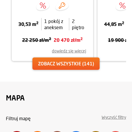
1 pokój z
2
2
2
30,53 m
44,85 m
aneksem
piętro
2
2
22 250 zł/m
20 470 zł/m
19 900 zł
dowiedz się więcej
ZOBACZ WSZYSTKIE
(141)
MAPA
Wyczyść filtry
Filtruj mapę