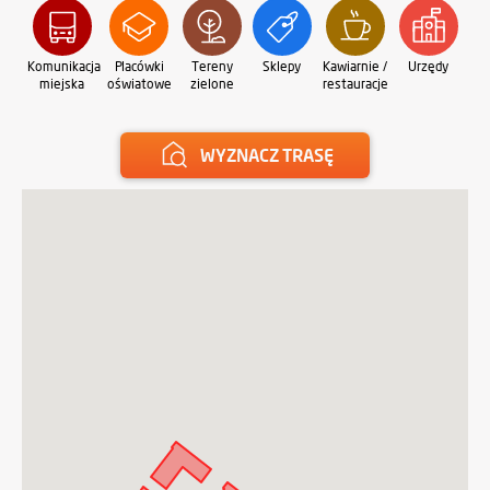
Komunikacja
Placówki
Tereny
Sklepy
Kawiarnie /
Urzędy
Oś
miejska
oświatowe
zielone
restauracje
sp
WYZNACZ TRASĘ