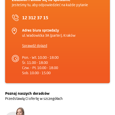
Jesteśmy tu, aby odpowiedzieć na każde pytanie
12 312 37 15
Adres biura sprzedaży
ul. Wadowicka 3A (parter), Kraków
Sprawdź dojazd
Pon. - Wt. 10.00 - 18.00
Śr. 11.00 - 18.00
Czw. - Pt. 10.00 - 18.00
Sob. 10.00 - 15.00
Poznaj naszych doradców
Przedstawią Ci ofertę w szczegółach