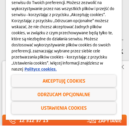
serwisu do Twoich preferencji. Możesz zezwolić na
Sprawdź nasze
wykorzystywanie przez nas wszystkich plików i przejść do
oferty i aplikuj!
serwisu – korzystając z przycisku „Akceptuję cookies”.
Korzystając z przycisku „Odrzucam opcjonalne” możesz
KARIERA
wskazać, że nie chcesz akceptować żadnych plików
cookies, w związku z czym przechowywane będą tylko te,
które są niezbędne do działania serwisu. Możesz
dostosować wykorzystywanie plików cookies do swoich
preferencji, zaznaczając wybrane przez siebie cele
SIEDZIBA FIRMY
przetwarzania plików cookies - korzystając z przycisku
„Ustawienia cookies”. Więcej informacji znajdziesz w
Dom Development Kraków Sp. z o.o.
Dzień Otwarty!
naszej
Polityce cookies.
ul. Wadowicka 3A, 30-347 Kraków
Na naszych Klientów czekają rabaty
AKCEPTUJĘ COOKIES
nawet do 80 000 zł na wybrane
12 312 37 00
mieszkania.
ODRZUCAM OPCJONALNE
Sobota, 8 sierpnia, 10.00-16.00,
SERWIS DLA
ul. Wadowicka 3a (parter)
KLIENTÓW
USTAWIENIA COOKIES
KONTAKT
12 312 37 15
ZAPYTANIE