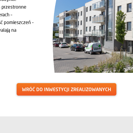
ą przestronne
rach –
ć pomieszczeń –
alają na
WRÓĆ DO INWESTYCJI ZREALIZOWANYCH