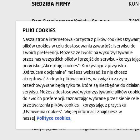
SIEDZIBA FIRMY
KON
Dom Development Kraków Sp. z o.o.
ZAK
ul. Wadowicka 3A, 30-347 Kraków
PLIKI COOKIES
RELA
Nasza strona internetowa korzysta z plików cookies Używam
plików cookies w celu dostosowania zawartości serwisu do
12 312 37 00
Twoich preferencji. Możesz zezwolić na wykorzystywanie
OPIN
przez nas wszystkich plików i przejść do serwisu – korzystając
przycisku „Akceptuję cookies”. Korzystając z przycisku
„Odrzucam opcjonalne” możesz wskazać, że nie chcesz
akceptować żadnych plików cookies, w związku z czym
Przedstawione na stronie internetowej www.domd.pl wizualizacj
Wygląd budynku oraz zagospodarowanie terenu mogą nieznacznie u
przechowywane będą tylko te, które są niezbędne do działan
cechy świadczenia oraz funkcjonalność budynku. Wszelkie prawa 
serwisu. Możesz dostosować wykorzystywanie plików cooki
rozpowszechniania wszelkich danych i materiałów dostępnych na 
do swoich preferencji, zaznaczając wybrane przez siebie cele
przepisom ustawy z dnia 4 lutego 1994 r. o Prawie autorskim i p
przetwarzania plików cookies - korzystając z przycisku
Wykorzystywanie danych lub materiałów z niniejszej strony w 
Development S.A. W przypadku zapotrzebowania na w/w materiał
„Ustawienia cookies”. Więcej informacji znajdziesz w
naszej
Polityce cookies.
Polityka prywatności
Regulamin serwisu internetowego