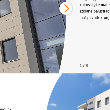
kolorystykę mate
szklane balustrad
małą architekturę
1
/
8
budynki.