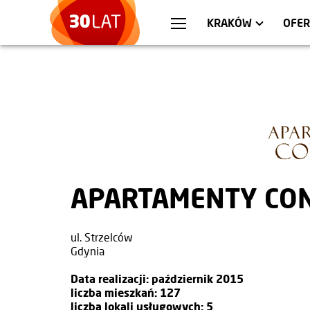
WARSZAWA
MIESZKANIA
WR
AP
KRAKÓW
OFER
APARTAMENTY CO
ul. Strzelców
Gdynia
Data realizacji: październik 2015
liczba mieszkań: 127
liczba lokali usługowych: 5