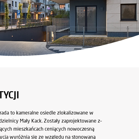
YCJI
ada to kameralne osiedle zlokalizowane w
dzielnicy Mały Kack. Zostały zaprojektowane z–
ących mieszkańcach ceniących nowoczesną
tycja wyróżnia się ze względu na stonowaną