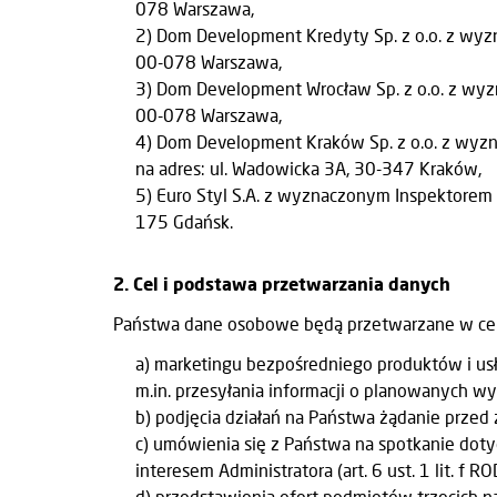
078 Warszawa,
2) Dom Development Kredyty Sp. z o.o. z wyzn
00-078 Warszawa,
3) Dom Development Wrocław Sp. z o.o. z wyzn
00-078 Warszawa,
4) Dom Development Kraków Sp. z o.o. z wyz
na adres: ul. Wadowicka 3A, 30-347 Kraków,
5) Euro Styl S.A. z wyznaczonym Inspektorem 
175 Gdańsk.
2. Cel i podstawa przetwarzania danych
Państwa dane osobowe będą przetwarzane w cel
a) marketingu bezpośredniego produktów i usłu
m.in. przesyłania informacji o planowanych wyda
b) podjęcia działań na Państwa żądanie przed z
c) umówienia się z Państwa na spotkanie dot
interesem Administratora (art. 6 ust. 1 lit. f RO
d) przedstawienia ofert podmiotów trzecich na