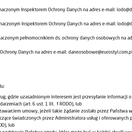
aczonym Inspektorem Ochrony Danych na adres e-mail: iodo@domd
aczonym Inspektorem Ochrony Danych na adres e-mail: iodo@domd
naczonym pełnomocnikiem ds. ochrony danych osobowych na adre
Ochrony Danych na adres e-mail: daneosobowe@eurostyl.com.pl 
u:
g, gdzie uzasadnionym interesem jest przesyłanie informacji o 
rzeniach (art. 6 ust. 1 lit. f RODO), lub
awarciem umowy, jeżeli takie żądanie zostało przez Państwa wyra
yczące świadczonych przez Administratora usług i oferowanych 
DO), lub
 podstawie Państwa zgody, która może być w każdej chwili wycof