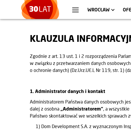
WARSZAWA
MIESZKANIA
KR
AP
WROCŁAW
OFE
KLAUZULA INFORMACYJ
Zgodnie z art. 13 ust. 1 i 2 rozporządzenia Par
w związku z przetwarzaniem danych osobowych 
o ochronie danych) (Dz.Urz.UE.L Nr 119, str. 1) (d
1. Administrator danych i kontakt
Administratorem Państwa danych osobowych jest 
dalej z osobna
„Administratorem”
, a wszystkie
Państwo skontaktować we wszelkich sprawach z
1) Dom Development S.A. z wyznaczonym Inspek