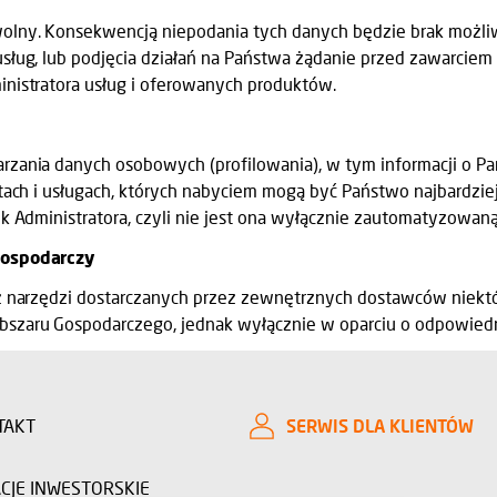
olny. Konsekwencją niepodania tych danych będzie brak możl
sług, lub podjęcia działań na Państwa żądanie przed zawarci
nistratora usług i oferowanych produktów.
zania danych osobowych (profilowania), w tym informacji o Pa
tach i usługach, których nabyciem mogą być Państwo najbardziej
k Administratora, czyli nie jest ona wyłącznie zautomatyzowaną
Gospodarczy
 z narzędzi dostarczanych przez zewnętrznych dostawców nie
szaru Gospodarczego, jednak wyłącznie w oparciu o odpowied
TAKT
SERWIS DLA KLIENTÓW
CJE INWESTORSKIE