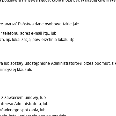
etwarzać Państwa dane osobowe takie jak:
 telefonu, adres e-mail itp., lub
 np. lokalizacja, powierzchnia lokalu itp.
lub zostały udostępnione Administratorowi przez podmiot, z kt
niejszej klauzuli.
h z zawarciem umowy, lub
nteresu Administratora, lub
umówionego spotkania, lub
ie, jeżeli opiera się ono na zgodzie.