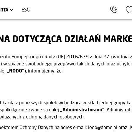
AKÓW
ARTAMENTY INWESTYCYJNE
TRÓJMIASTO
HEL
LOKALE USŁUGOWE
RTA
ESG
NA DOTYCZĄCA DZIAŁAŃ MARK
lamentu Europejskiego i Rady (UE) 2016/679 z dnia 27 kwietnia 
i w sprawie swobodnego przepływu takich danych oraz uchyle
alej
„RODO”
), informujemy, że:
każda z poniższych spółek wchodząca w skład jednej grupy kap
 spółki łącznie zwane są dalej
„Administratorami”
. Administra
wiązanych z ochroną danych osobowych:
torem Ochrony Danych na adres e-mail: iodo@domd.pl oraz list