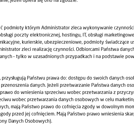
podmioty którym Administrator zleca wykonywanie czynności, 
ługi poczty elektronicznej, hostingu, IT, obsługi marketingowej
munikacyjne, kurierskie, ubezpieczeniowe, podmioty świadczące 
dministrator zleci realizację czynności. Odbiorcami Państwa d
anych – tylko w uzasadnionych przypadkach i na podstawie po
przysługują Państwu prawa do: dostępu do swoich danych osobo
do przenoszenia danych. Jeżeli przetwarzanie Państwa danych 
 prawo do wniesienia sprzeciwu wobec przetwarzania z przyczy
ciwu wobec przetwarzania danych osobowych w celu marketingu 
wych, mają Państwo prawo do cofnięcia zgody w dowolnym mo
gody przed jej cofnięciem. Mają Państwo prawo wniesienia skar
rony Danych Osobowych).