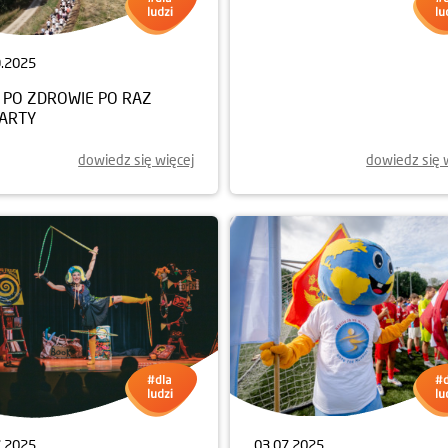
9.2025
18.08.2025
 PO ZDROWIE PO RAZ
DRUGIE ŻYCIE HALI SPORT
ARTY
W STRONIU ŚLĄSKIM
dowiedz się więcej
dowiedz się 
7.2025
03.07.2025