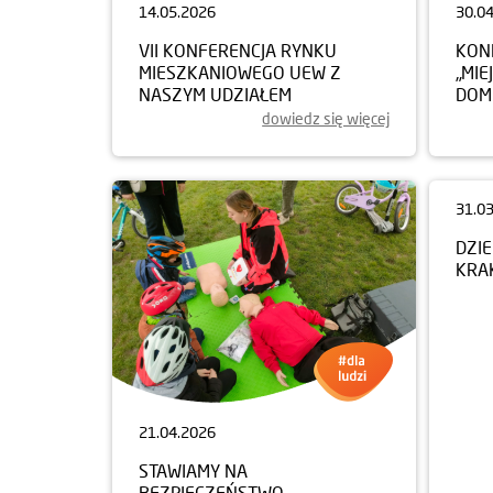
14.05.2026
30.0
VII KONFERENCJA RYNKU
KON
MIESZKANIOWEGO UEW Z
„MIE
NASZYM UDZIAŁEM
DOM
dowiedz się więcej
31.0
DZI
KRA
21.04.2026
STAWIAMY NA
BEZPIECZEŃSTWO