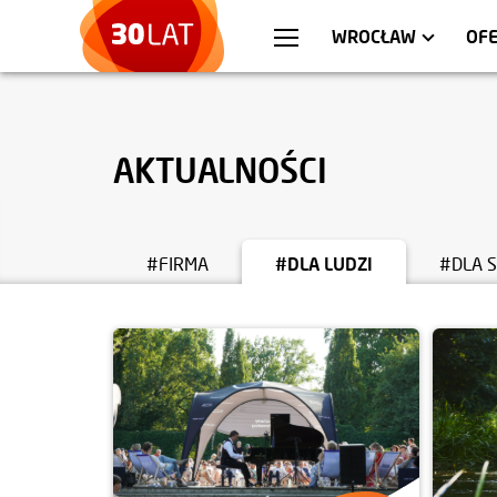
WARSZAWA
MIESZKANIA
KR
AP
WROCŁAW
OFE
AKTUALNOŚCI
#FIRMA
#DLA LUDZI
#DLA 