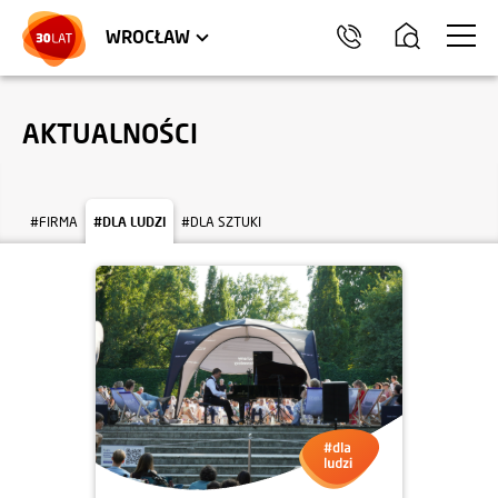
LOKALE USŁUGOWE
TRÓJMIASTO
HEL
WROCŁAW
AKTUALNOŚCI
#FIRMA
#DLA LUDZI
#DLA SZTUKI