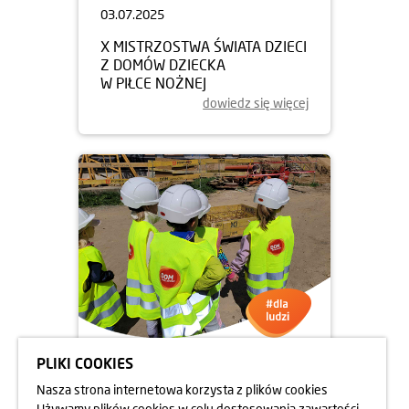
03.07.2025
X MISTRZOSTWA ŚWIATA DZIECI
Z DOMÓW DZIECKA
W PIŁCE NOŻNEJ
dowiedz się więcej
PLIKI COOKIES
13.06.2025
Nasza strona internetowa korzysta z plików cookies
UCZNIOWIE NA BUDOWIE
Używamy plików cookies w celu dostosowania zawartości