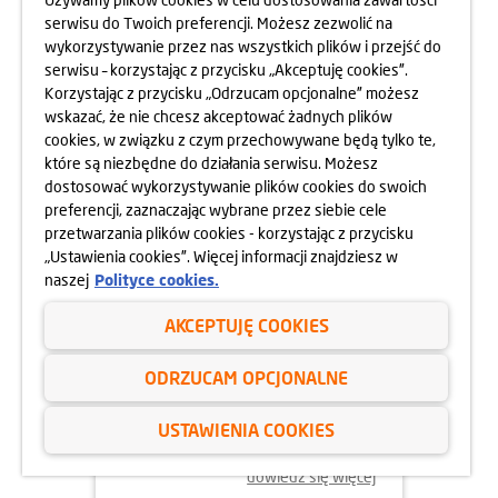
OSIEDLA RAPSODIA
serwisu do Twoich preferencji. Możesz zezwolić na
wykorzystywanie przez nas wszystkich plików i przejść do
dowiedz się więcej
serwisu – korzystając z przycisku „Akceptuję cookies”.
Korzystając z przycisku „Odrzucam opcjonalne” możesz
wskazać, że nie chcesz akceptować żadnych plików
cookies, w związku z czym przechowywane będą tylko te,
które są niezbędne do działania serwisu. Możesz
dostosować wykorzystywanie plików cookies do swoich
preferencji, zaznaczając wybrane przez siebie cele
przetwarzania plików cookies - korzystając z przycisku
„Ustawienia cookies”. Więcej informacji znajdziesz w
naszej
Polityce cookies.
AKCEPTUJĘ COOKIES
05.06.2025
ODRZUCAM OPCJONALNE
DBAMY O FORMĘ STRAŻAKÓW
USTAWIENIA COOKIES
dowiedz się więcej