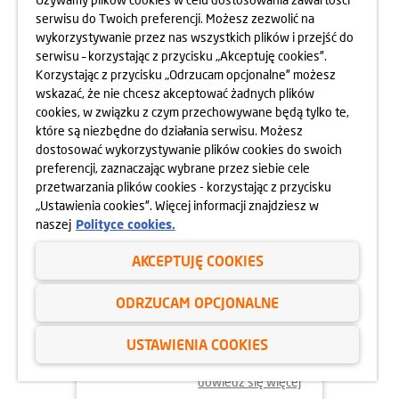
OSIEDLA RAPSODIA
serwisu do Twoich preferencji. Możesz zezwolić na
wykorzystywanie przez nas wszystkich plików i przejść do
dowiedz się więcej
serwisu – korzystając z przycisku „Akceptuję cookies”.
Korzystając z przycisku „Odrzucam opcjonalne” możesz
wskazać, że nie chcesz akceptować żadnych plików
cookies, w związku z czym przechowywane będą tylko te,
05.06.2025
które są niezbędne do działania serwisu. Możesz
DBAMY O FORMĘ STRAŻAKÓW
dostosować wykorzystywanie plików cookies do swoich
preferencji, zaznaczając wybrane przez siebie cele
przetwarzania plików cookies - korzystając z przycisku
„Ustawienia cookies”. Więcej informacji znajdziesz w
naszej
Polityce cookies.
AKCEPTUJĘ COOKIES
ODRZUCAM OPCJONALNE
USTAWIENIA COOKIES
dowiedz się więcej