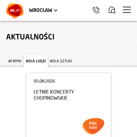
LOKALE USŁUGOWE
TRÓJMIASTO
HEL
WROCŁAW
AKTUALNOŚCI
#FIRMA
#DLA LUDZI
#DLA SZTUKI