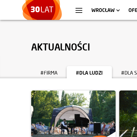
WARSZAWA
MIESZKANIA
KR
AP
WROCŁAW
OFE
AKTUALNOŚCI
#FIRMA
#DLA LUDZI
#DLA 