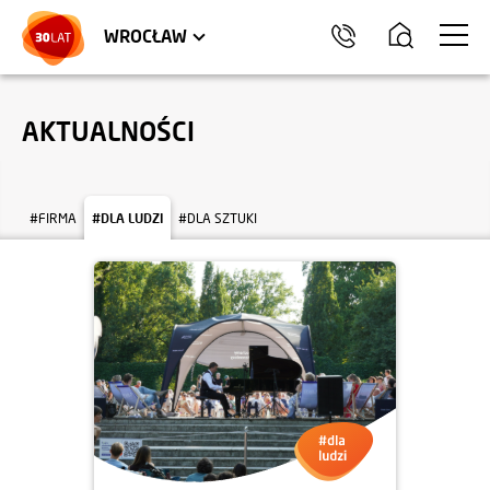
LOKALE USŁUGOWE
TRÓJMIASTO
HEL
WROCŁAW
AKTUALNOŚCI
#FIRMA
#DLA LUDZI
#DLA SZTUKI