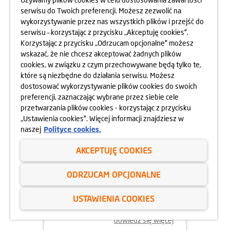
OSIEDLA RAPSODIA
serwisu do Twoich preferencji. Możesz zezwolić na
wykorzystywanie przez nas wszystkich plików i przejść do
dowiedz się więcej
serwisu – korzystając z przycisku „Akceptuję cookies”.
Korzystając z przycisku „Odrzucam opcjonalne” możesz
wskazać, że nie chcesz akceptować żadnych plików
cookies, w związku z czym przechowywane będą tylko te,
które są niezbędne do działania serwisu. Możesz
dostosować wykorzystywanie plików cookies do swoich
preferencji, zaznaczając wybrane przez siebie cele
przetwarzania plików cookies - korzystając z przycisku
„Ustawienia cookies”. Więcej informacji znajdziesz w
naszej
Polityce cookies.
AKCEPTUJĘ COOKIES
05.06.2025
ODRZUCAM OPCJONALNE
DBAMY O FORMĘ STRAŻAKÓW
USTAWIENIA COOKIES
dowiedz się więcej