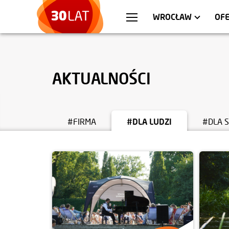
WARSZAWA
MIESZKANIA
KR
AP
WROCŁAW
OFE
AKTUALNOŚCI
#FIRMA
#DLA LUDZI
#DLA 