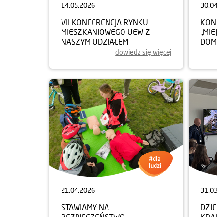
14.05.2026
30.0
VII KONFERENCJA RYNKU
KON
MIESZKANIOWEGO UEW Z
„MIE
NASZYM UDZIAŁEM
DOM
dowiedz się więcej
21.04.2026
31.0
STAWIAMY NA
DZI
BEZPIECZEŃSTWO
KRA