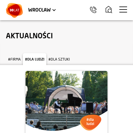
LOKALE USŁUGOWE
TRÓJMIASTO
HEL
WROCŁAW
AKTUALNOŚCI
#FIRMA
#DLA LUDZI
#DLA SZTUKI