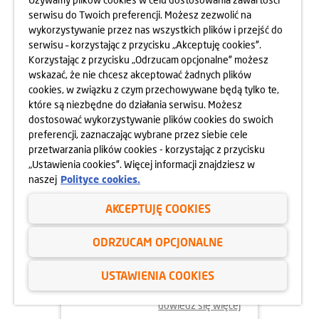
OSIEDLA RAPSODIA
serwisu do Twoich preferencji. Możesz zezwolić na
wykorzystywanie przez nas wszystkich plików i przejść do
dowiedz się więcej
serwisu – korzystając z przycisku „Akceptuję cookies”.
Korzystając z przycisku „Odrzucam opcjonalne” możesz
wskazać, że nie chcesz akceptować żadnych plików
cookies, w związku z czym przechowywane będą tylko te,
które są niezbędne do działania serwisu. Możesz
dostosować wykorzystywanie plików cookies do swoich
preferencji, zaznaczając wybrane przez siebie cele
przetwarzania plików cookies - korzystając z przycisku
„Ustawienia cookies”. Więcej informacji znajdziesz w
naszej
Polityce cookies.
AKCEPTUJĘ COOKIES
05.06.2025
ODRZUCAM OPCJONALNE
DBAMY O FORMĘ STRAŻAKÓW
USTAWIENIA COOKIES
dowiedz się więcej