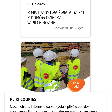
03.07.2025
X MISTRZOSTWA ŚWIATA DZIECI
Z DOMÓW DZIECKA
W PIŁCE NOŻNEJ
dowiedz się więcej
PLIKI COOKIES
13.06.2025
Nasza strona internetowa korzysta z plików cookies
UCZNIOWIE NA BUDOWIE
Używamy plików cookies w celu dostosowania zawartości