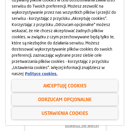
OSIEDLA RAPSODIA
serwisu do Twoich preferencji. Możesz zezwolić na
wykorzystywanie przez nas wszystkich plików i przejść do
dowiedz się więcej
serwisu – korzystając z przycisku „Akceptuję cookies”.
Korzystając z przycisku „Odrzucam opcjonalne” możesz
wskazać, że nie chcesz akceptować żadnych plików
cookies, w związku z czym przechowywane będą tylko te,
które są niezbędne do działania serwisu. Możesz
dostosować wykorzystywanie plików cookies do swoich
preferencji, zaznaczając wybrane przez siebie cele
przetwarzania plików cookies - korzystając z przycisku
„Ustawienia cookies”. Więcej informacji znajdziesz w
naszej
Polityce cookies.
AKCEPTUJĘ COOKIES
05.06.2025
ODRZUCAM OPCJONALNE
DBAMY O FORMĘ STRAŻAKÓW
USTAWIENIA COOKIES
dowiedz się więcej