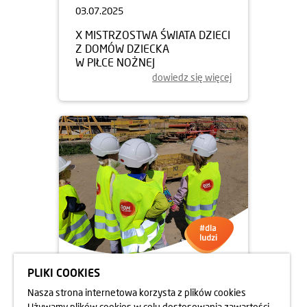
03.07.2025
X MISTRZOSTWA ŚWIATA DZIECI
Z DOMÓW DZIECKA
W PIŁCE NOŻNEJ
dowiedz się więcej
PLIKI COOKIES
13.06.2025
Nasza strona internetowa korzysta z plików cookies
UCZNIOWIE NA BUDOWIE
Używamy plików cookies w celu dostosowania zawartości