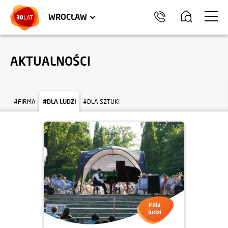
LOKALE USŁUGOWE
TRÓJMIASTO
HEL
WROCŁAW
AKTUALNOŚCI
#FIRMA
#DLA LUDZI
#DLA SZTUKI