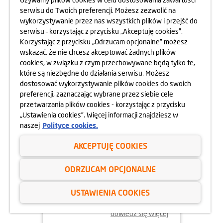
OSIEDLA RAPSODIA
serwisu do Twoich preferencji. Możesz zezwolić na
wykorzystywanie przez nas wszystkich plików i przejść do
dowiedz się więcej
serwisu – korzystając z przycisku „Akceptuję cookies”.
Korzystając z przycisku „Odrzucam opcjonalne” możesz
wskazać, że nie chcesz akceptować żadnych plików
cookies, w związku z czym przechowywane będą tylko te,
które są niezbędne do działania serwisu. Możesz
dostosować wykorzystywanie plików cookies do swoich
preferencji, zaznaczając wybrane przez siebie cele
przetwarzania plików cookies - korzystając z przycisku
„Ustawienia cookies”. Więcej informacji znajdziesz w
naszej
Polityce cookies.
AKCEPTUJĘ COOKIES
05.06.2025
ODRZUCAM OPCJONALNE
DBAMY O FORMĘ STRAŻAKÓW
USTAWIENIA COOKIES
dowiedz się więcej