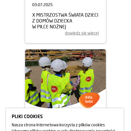
03.07.2025
X MISTRZOSTWA ŚWIATA DZIECI
Z DOMÓW DZIECKA
W PIŁCE NOŻNEJ
dowiedz się więcej
PLIKI COOKIES
13.06.2025
Nasza strona internetowa korzysta z plików cookies
UCZNIOWIE NA BUDOWIE
Używamy plików cookies w celu dostosowania zawartości