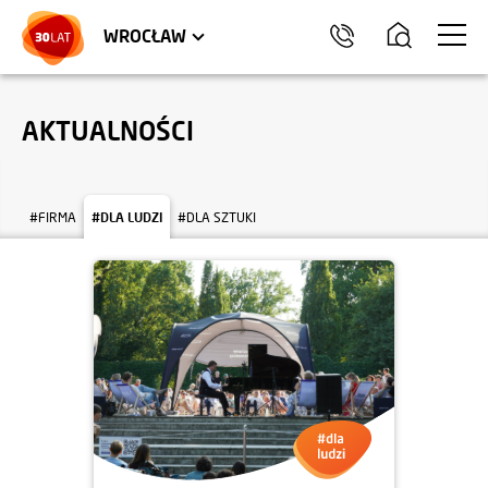
LOKALE USŁUGOWE
TRÓJMIASTO
HEL
WROCŁAW
AKTUALNOŚCI
#FIRMA
#DLA LUDZI
#DLA SZTUKI