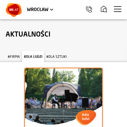
LOKALE USŁUGOWE
TRÓJMIASTO
HEL
WROCŁAW
AKTUALNOŚCI
#FIRMA
#DLA LUDZI
#DLA SZTUKI