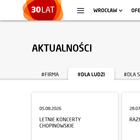
WARSZAWA
MIESZKANIA
KR
AP
WROCŁAW
OFE
AKTUALNOŚCI
#FIRMA
#DLA LUDZI
#DLA 
05.08.2026
28.0
LETNIE KONCERTY
RAZ
CHOPINOWSKIE