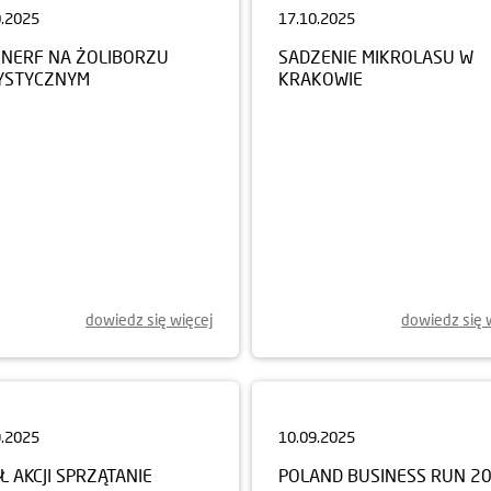
NERF NA ŻOLIBORZU
SADZENIE MIKROLASU W
YSTYCZNYM
KRAKOWIE
dowiedz się więcej
dowiedz się 
9.2025
10.09.2025
Ł AKCJI SPRZĄTANIE
POLAND BUSINESS RUN 2
ATA WE WROCŁAWIU