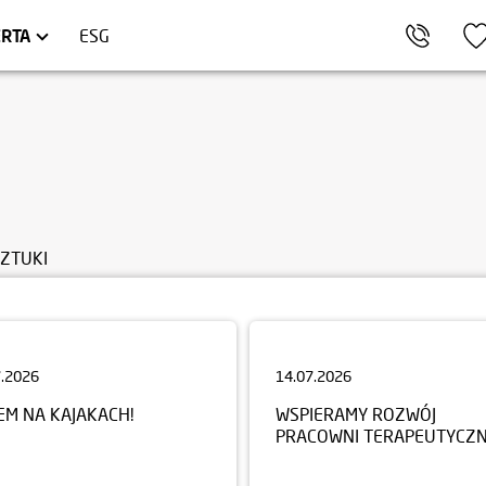
AKÓW
ARTAMENTY INWESTYCYJNE
TRÓJMIASTO
HEL
LOKALE USŁUGOWE
RTA
ESG
SZTUKI
7.2026
14.07.2026
EM NA KAJAKACH!
WSPIERAMY ROZWÓJ
PRACOWNI TERAPEUTYCZN