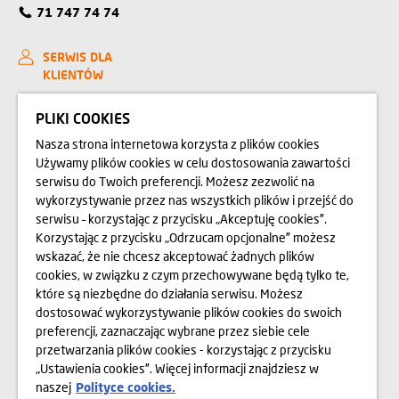
71 747 74 74
SERWIS DLA
KLIENTÓW
KONTAKT
PLIKI COOKIES
Nasza strona internetowa korzysta z plików cookies
RELACJE INWESTORSKIE
Używamy plików cookies w celu dostosowania zawartości
serwisu do Twoich preferencji. Możesz zezwolić na
BIURO PRASOWE
wykorzystywanie przez nas wszystkich plików i przejść do
serwisu – korzystając z przycisku „Akceptuję cookies”.
Korzystając z przycisku „Odrzucam opcjonalne” możesz
O NAS
wskazać, że nie chcesz akceptować żadnych plików
cookies, w związku z czym przechowywane będą tylko te,
OPINIE
które są niezbędne do działania serwisu. Możesz
dostosować wykorzystywanie plików cookies do swoich
BLOG
preferencji, zaznaczając wybrane przez siebie cele
przetwarzania plików cookies - korzystając z przycisku
„Ustawienia cookies”. Więcej informacji znajdziesz w
Przedstawione na stronie internetowej www.domd.pl wizualizacje, animacje oraz
naszej
Polityce cookies.
modele budynku mają charakter poglądowy. Wygląd budynku oraz