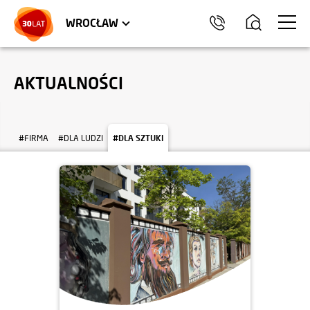
LOKALE USŁUGOWE
TRÓJMIASTO
HEL
WROCŁAW
AKTUALNOŚCI
#FIRMA
#DLA LUDZI
#DLA SZTUKI