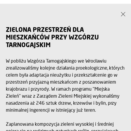
ZIELONA PRZESTRZEŃ DLA
MIESZKAŃCÓW PRZY WZGÓRZU
TARNOGAJSKIM
W pobliżu Wzgórza Tarnogajskiego we Wrocławiu
zrealizowaliśmy kolejne działania proekologiczne, których
celem była adaptacja nieużytku i przekształcenie go w
przestrzeń przyjazną mieszkańcom z poszanowaniem
krajobrazu i przyrody. W ramach programu "Miejska
Zieleń" wraz z Zarządem Zieleni Miejskiej wykonaliśmy
nasadzenia aż 246 sztuk drzew, krzewów i bylin, przy
minimalnej ingerencji w istniejący już teren.
Zaplanowana kompozycja zieleni wysokiej i średniej
opiera się na rodzimych gatunkach roślin, sprzyjających