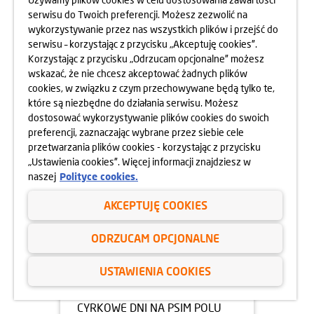
21.07.2025
serwisu do Twoich preferencji. Możesz zezwolić na
SPRZĄTANIE RZEKI... Z KAJAKA!
wykorzystywanie przez nas wszystkich plików i przejść do
serwisu – korzystając z przycisku „Akceptuję cookies”.
Korzystając z przycisku „Odrzucam opcjonalne” możesz
dowiedz się więcej
wskazać, że nie chcesz akceptować żadnych plików
cookies, w związku z czym przechowywane będą tylko te,
które są niezbędne do działania serwisu. Możesz
dostosować wykorzystywanie plików cookies do swoich
preferencji, zaznaczając wybrane przez siebie cele
przetwarzania plików cookies - korzystając z przycisku
„Ustawienia cookies”. Więcej informacji znajdziesz w
naszej
Polityce cookies.
AKCEPTUJĘ COOKIES
ODRZUCAM OPCJONALNE
14.07.2025
USTAWIENIA COOKIES
CYRKOPOLE, CZYLI TRZY
CYRKOWE DNI NA PSIM POLU