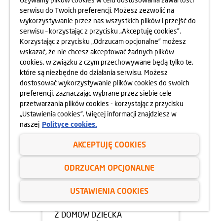
serwisu do Twoich preferencji. Możesz zezwolić na
CYRKOPOLE, CZYLI TRZY
wykorzystywanie przez nas wszystkich plików i przejść do
CYRKOWE DNI NA PSIM POLU
serwisu – korzystając z przycisku „Akceptuję cookies”.
Korzystając z przycisku „Odrzucam opcjonalne” możesz
dowiedz się więcej
wskazać, że nie chcesz akceptować żadnych plików
cookies, w związku z czym przechowywane będą tylko te,
które są niezbędne do działania serwisu. Możesz
dostosować wykorzystywanie plików cookies do swoich
preferencji, zaznaczając wybrane przez siebie cele
przetwarzania plików cookies - korzystając z przycisku
„Ustawienia cookies”. Więcej informacji znajdziesz w
naszej
Polityce cookies.
AKCEPTUJĘ COOKIES
ODRZUCAM OPCJONALNE
03.07.2025
USTAWIENIA COOKIES
X MISTRZOSTWA ŚWIATA DZIECI
Z DOMÓW DZIECKA