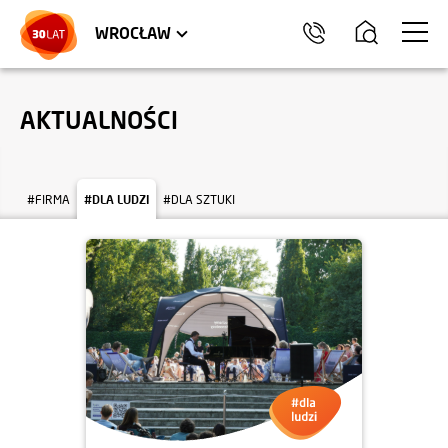
LOKALE USŁUGOWE
TRÓJMIASTO
HEL
WROCŁAW
AKTUALNOŚCI
#FIRMA
#DLA LUDZI
#DLA SZTUKI