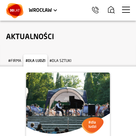
LOKALE USŁUGOWE
TRÓJMIASTO
HEL
WROCŁAW
AKTUALNOŚCI
#FIRMA
#DLA LUDZI
#DLA SZTUKI