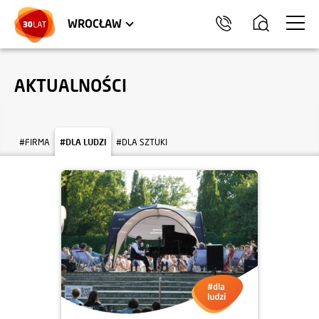
LOKALE USŁUGOWE
TRÓJMIASTO
HEL
WROCŁAW
AKTUALNOŚCI
#FIRMA
#DLA LUDZI
#DLA SZTUKI