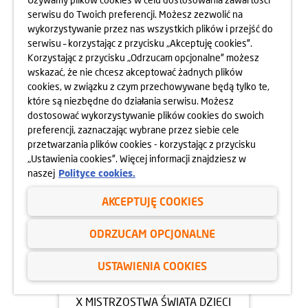
serwisu do Twoich preferencji. Możesz zezwolić na
14.07.2025
wykorzystywanie przez nas wszystkich plików i przejść do
CYRKOPOLE, CZYLI TRZY
serwisu – korzystając z przycisku „Akceptuję cookies”.
CYRKOWE DNI NA PSIM POLU
Korzystając z przycisku „Odrzucam opcjonalne” możesz
wskazać, że nie chcesz akceptować żadnych plików
dowiedz się więcej
cookies, w związku z czym przechowywane będą tylko te,
które są niezbędne do działania serwisu. Możesz
dostosować wykorzystywanie plików cookies do swoich
preferencji, zaznaczając wybrane przez siebie cele
przetwarzania plików cookies - korzystając z przycisku
„Ustawienia cookies”. Więcej informacji znajdziesz w
naszej
Polityce cookies.
AKCEPTUJĘ COOKIES
ODRZUCAM OPCJONALNE
USTAWIENIA COOKIES
03.07.2025
X MISTRZOSTWA ŚWIATA DZIECI