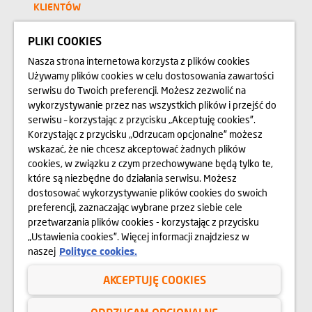
KLIENTÓW
KONTAKT
PLIKI COOKIES
Nasza strona internetowa korzysta z plików cookies
RELACJE INWESTORSKIE
Używamy plików cookies w celu dostosowania zawartości
serwisu do Twoich preferencji. Możesz zezwolić na
BIURO PRASOWE
wykorzystywanie przez nas wszystkich plików i przejść do
serwisu – korzystając z przycisku „Akceptuję cookies”.
Korzystając z przycisku „Odrzucam opcjonalne” możesz
O NAS
wskazać, że nie chcesz akceptować żadnych plików
cookies, w związku z czym przechowywane będą tylko te,
OPINIE
które są niezbędne do działania serwisu. Możesz
dostosować wykorzystywanie plików cookies do swoich
BLOG
preferencji, zaznaczając wybrane przez siebie cele
przetwarzania plików cookies - korzystając z przycisku
„Ustawienia cookies”. Więcej informacji znajdziesz w
Przedstawione na stronie internetowej www.domd.pl wizualizacje, animacje oraz
naszej
Polityce cookies.
modele budynku mają charakter poglądowy. Wygląd budynku oraz
zagospodarowanie terenu mogą nieznacznie ulec zmianie na etapie realizacji.
Zmianie nie ulegną istotne cechy świadczenia oraz funkcjonalność budynku.
AKCEPTUJĘ COOKIES
Wszelkie prawa zastrzeżone. Prawa do używania, kopiowania i rozpowszechniania
wszelkich danych i materiałów dostępnych na niniejszej stronie internetowej
podlegają w szczególności przepisom ustawy z dnia 4 lutego 1994 r. o Prawie
autorskim i prawach pokrewnych (Dz. U. 2006 Nr 90 poz. 631 z późn. zm.).