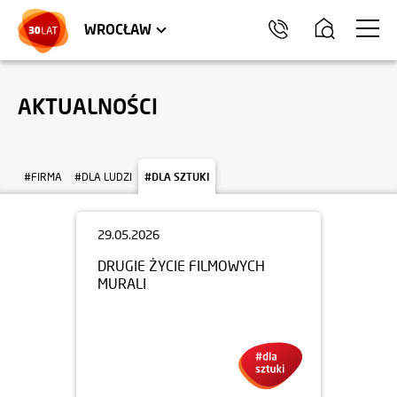
LOKALE USŁUGOWE
TRÓJMIASTO
HEL
WROCŁAW
AKTUALNOŚCI
#FIRMA
#DLA LUDZI
#DLA SZTUKI