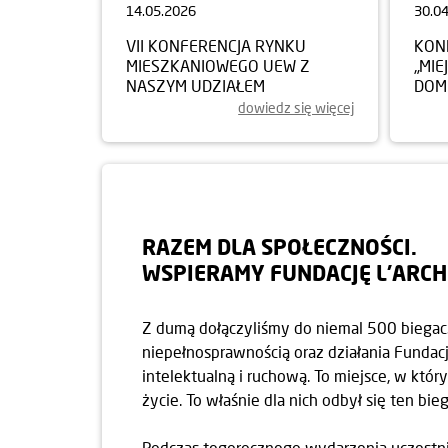
14.05.2026
30.0
VII KONFERENCJA RYNKU
KON
MIESZKANIOWEGO UEW Z
„MIE
NASZYM UDZIAŁEM
DOM
dowiedz się więcej
RAZEM DLA SPOŁECZNOŚCI.
WSPIERAMY FUNDACJĘ L’ARCH
Z dumą dołączyliśmy do niemal 500 biegacz
niepełnosprawnością oraz działania Fundac
intelektualną i ruchową. To miejsce, w któ
życie. To właśnie dla nich odbył się ten bieg
Podczas tegorocznego wydarzenia uczestnicy