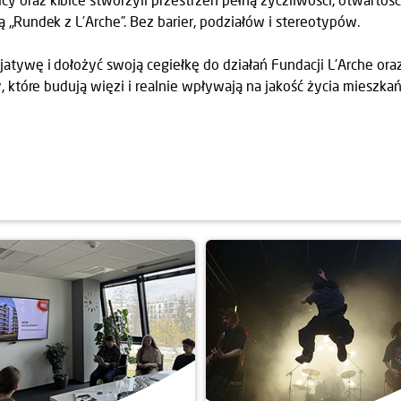
 „Rundek z L’Arche”. Bez barier, podziałów i stereotypów.
jatywę i dołożyć swoją cegiełkę do działań Fundacji L'Arche or
y, które budują więzi i realnie wpływają na jakość życia mieszka