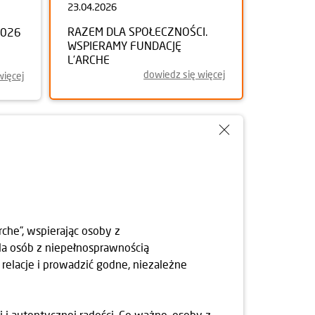
23.04.2026
RAZEM DLA SPOŁECZNOŚCI.
2026
WSPIERAMY FUNDACJĘ
L’ARCHE
dowiedz się więcej
więcej
che”, wspierając osoby z
la osób z niepełnosprawnością
relacje i prowadzić godne, niezależne
 i autentycznej radości. Co ważne, osoby z