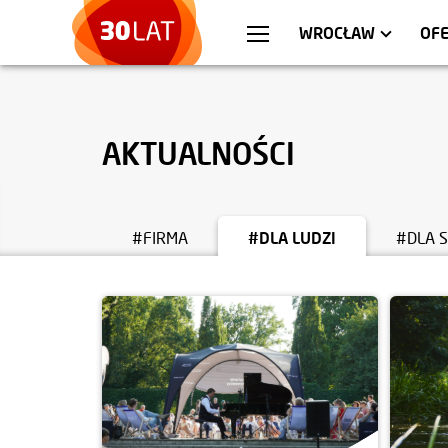
WARSZAWA
MIESZKANIA
KR
AP
WROCŁAW
OFE
AKTUALNOŚCI
#FIRMA
#DLA LUDZI
#DLA 