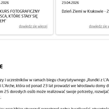
4.2026
23.04.2026
KURS FOTOGRAFICZNY
Dzień Ziemi w Krakowie - 
JSCA, KTÓRE STAŁY SIĘ
EM”
dowiedz się więcej
dowiedz się 
E
y i uczestników w ramach biegu charytatywnego „Rundki z L’Ar
ji L'Arche, która od ponad 23 lat prowadzi we Wrocławiu domy d
rym 25 dorosłych osób może realizować swoje potrzeby, rozwijać 
.
 oraz kibice stworzyli przestrzeń pełną życzliwości, otwartości