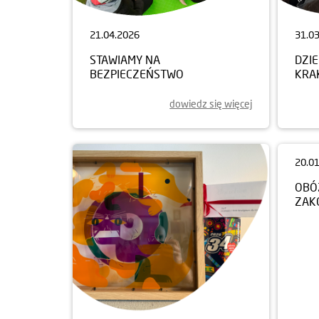
21.04.2026
31.0
STAWIAMY NA
DZI
BEZPIECZEŃSTWO
KRA
dowiedz się więcej
20.0
OBÓ
ZAK