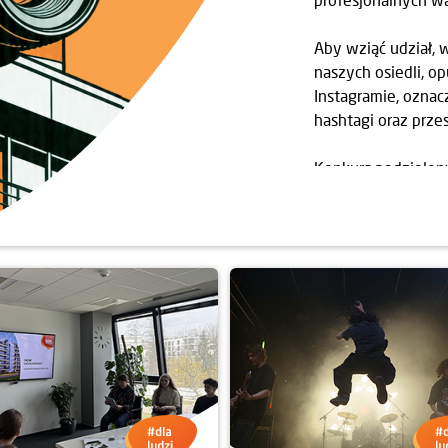
Aby wziąć udział, 
naszych osiedli, o
Instagramie, ozna
hashtagi oraz przes
Konkurs podzielony
czerwiec, lipiec-si
nich wyłonimy 20 w
Zwycięzców wybier
architektury. Ogło
2026 roku.
Do wygrania są atr
obiektyw (I miejsc
(II i III miejsce w 
Warszawie dla tro
SELPHY QX20 za w