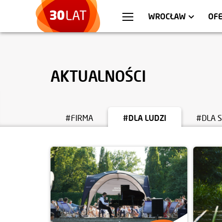
WARSZAWA
MIESZKANIA
KR
AP
WROCŁAW
OFE
AKTUALNOŚCI
#FIRMA
#DLA LUDZI
#DLA 