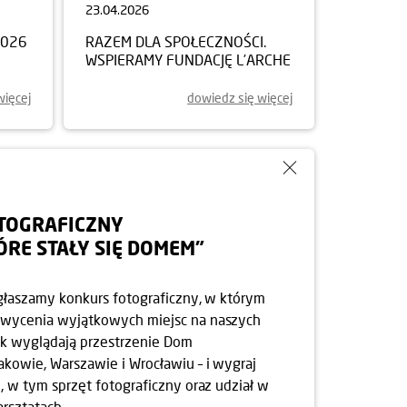
23.04.2026
2026
RAZEM DLA SPOŁECZNOŚCI.
WSPIERAMY FUNDACJĘ L’ARCHE
więcej
dowiedz się więcej
TOGRAFICZNY
TÓRE STAŁY SIĘ DOMEM”
ogłaszamy konkurs fotograficzny, w którym
wycenia wyjątkowych miejsc na naszych
jak wyglądają przestrzenie Dom
owie, Warszawie i Wrocławiu – i wygraj
, w tym sprzęt fotograficzny oraz udział w
rsztatach.