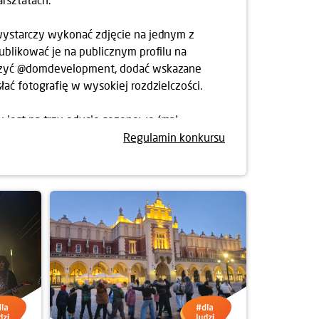
wystarczy wykonać zdjęcie na jednym z
publikować je na publicznym profilu na
czyć @domdevelopment, dodać wskazane
łać fotografię w wysokiej rozdzielczości.
 jest na trzy edycje sezonowe (maj-
erpień, wrzesień-październik). Po każdej z
Regulamin konkursu
yróżnionych prac, które przejdą do finału.
ze jury z udziałem uznanych fotografów
szenie wyników nastąpi do końca listopada
akcyjne nagrody: Canon EOS R6 Mark III +
e w finale), Canon PowerShot G7 X Mark III
finale), warsztaty fotograficzne Canon w
jga zwycięzców oraz 60 drukarek Canon
yróżnienia w edycjach sezonowych.