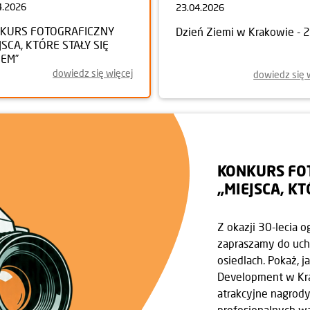
4.2026
23.04.2026
KURS FOTOGRAFICZNY
Dzień Ziemi w Krakowie - 
JSCA, KTÓRE STAŁY SIĘ
EM”
dowiedz się więcej
dowiedz się 
KONKURS FO
„MIEJSCA, K
Z okazji 30-lecia 
zapraszamy do uch
osiedlach. Pokaż, 
Development w Krak
atrakcyjne nagrody
profesjonalnych wa