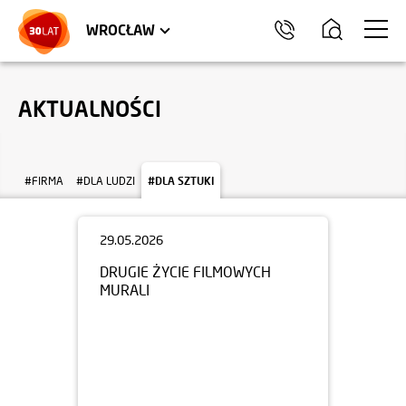
LOKALE USŁUGOWE
TRÓJMIASTO
HEL
WROCŁAW
AKTUALNOŚCI
#FIRMA
#DLA LUDZI
#DLA SZTUKI
29.05.2026
DRUGIE ŻYCIE FILMOWYCH
MURALI