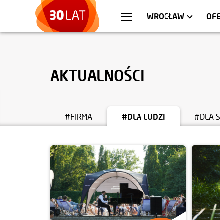
WARSZAWA
MIESZKANIA
KR
AP
WROCŁAW
OFE
AKTUALNOŚCI
#FIRMA
#DLA LUDZI
#DLA 