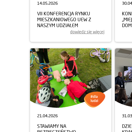
14.05.2026
30.0
VII KONFERENCJA RYNKU
KON
MIESZKANIOWEGO UEW Z
„MIE
NASZYM UDZIAŁEM
DOM
dowiedz się więcej
21.04.2026
31.0
STAWIAMY NA
DZI
BEZPIECZEŃSTWO
KRA