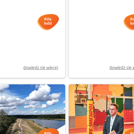
9.2025
10.09.2025
Ł AKCJI SPRZĄTANIE
POLAND BUSINESS RUN 2
ATA WE WROCŁAWIU
dowiedz się więcej
dowiedz się 