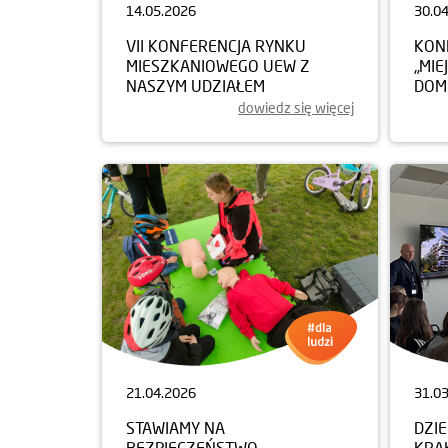
14.05.2026
30.0
VII KONFERENCJA RYNKU
KON
MIESZKANIOWEGO UEW Z
„MIE
NASZYM UDZIAŁEM
DOM
dowiedz się więcej
21.04.2026
31.0
STAWIAMY NA
DZI
BEZPIECZEŃSTWO
KRA