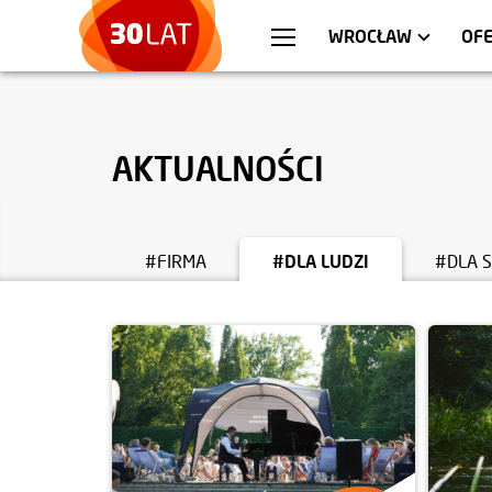
WARSZAWA
MIESZKANIA
KR
AP
WROCŁAW
OFE
AKTUALNOŚCI
#FIRMA
#DLA LUDZI
#DLA 