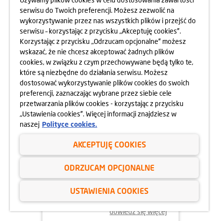
OSIEDLA RAPSODIA
serwisu do Twoich preferencji. Możesz zezwolić na
wykorzystywanie przez nas wszystkich plików i przejść do
dowiedz się więcej
serwisu – korzystając z przycisku „Akceptuję cookies”.
Korzystając z przycisku „Odrzucam opcjonalne” możesz
wskazać, że nie chcesz akceptować żadnych plików
cookies, w związku z czym przechowywane będą tylko te,
które są niezbędne do działania serwisu. Możesz
dostosować wykorzystywanie plików cookies do swoich
preferencji, zaznaczając wybrane przez siebie cele
przetwarzania plików cookies - korzystając z przycisku
„Ustawienia cookies”. Więcej informacji znajdziesz w
naszej
Polityce cookies.
AKCEPTUJĘ COOKIES
05.06.2025
ODRZUCAM OPCJONALNE
DBAMY O FORMĘ STRAŻAKÓW
USTAWIENIA COOKIES
dowiedz się więcej