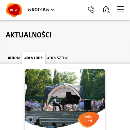
LOKALE USŁUGOWE
TRÓJMIASTO
HEL
WROCŁAW
AKTUALNOŚCI
#FIRMA
#DLA LUDZI
#DLA SZTUKI