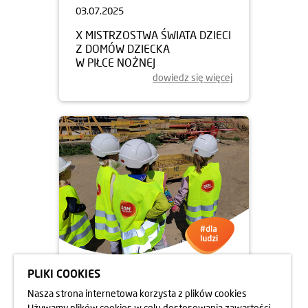
03.07.2025
X MISTRZOSTWA ŚWIATA DZIECI
Z DOMÓW DZIECKA
W PIŁCE NOŻNEJ
dowiedz się więcej
PLIKI COOKIES
13.06.2025
Nasza strona internetowa korzysta z plików cookies
UCZNIOWIE NA BUDOWIE
Używamy plików cookies w celu dostosowania zawartości