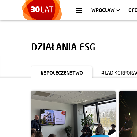
WARSZAWA
MIESZKANIA
KR
AP
WROCŁAW
OFE
DZIAŁANIA ESG
#SPOŁECZEŃSTWO
#ŁAD KORPORA