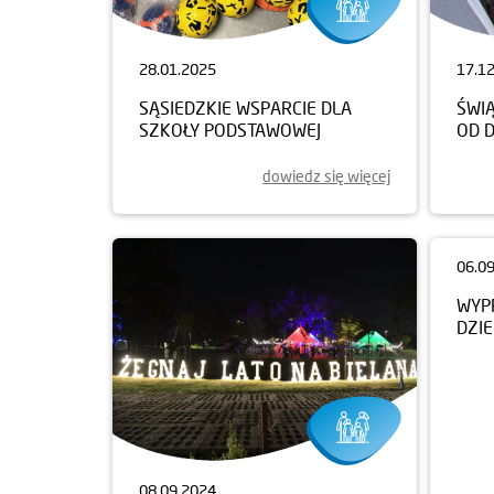
28.01.2025
17.1
SĄSIEDZKIE WSPARCIE DLA
ŚWI
SZKOŁY PODSTAWOWEJ
OD 
dowiedz się więcej
08.09.2024
06.0