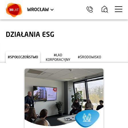
LOKALE USŁUGOWE
TRÓJMIASTO
HEL
WROCŁAW
DZIAŁANIA ESG
#ŁAD
#SPOŁECZEŃSTWO
#ŚRODOWISKO
KORPORACYJNY