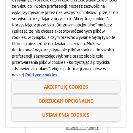
Z DOMÓW DZIECKA
serwisu do Twoich preferencji. Możesz zezwolić na
wykorzystywanie przez nas wszystkich plików i przejść do
dowiedz się więcej
serwisu – korzystając z przycisku „Akceptuję cookies”.
Korzystając z przycisku „Odrzucam opcjonalne” możesz
wskazać, że nie chcesz akceptować żadnych plików
cookies, w związku z czym przechowywane będą tylko te,
które są niezbędne do działania serwisu. Możesz
dostosować wykorzystywanie plików cookies do swoich
preferencji, zaznaczając wybrane przez siebie cele
przetwarzania plików cookies - korzystając z przycisku
„Ustawienia cookies”. Więcej informacji znajdziesz w
naszej
Polityce cookies.
AKCEPTUJĘ COOKIES
15.07.2024
ODRZUCAM OPCJONALNE
FIRMOWY SPŁYW KAJAKOWY ZE
USTAWIENIA COOKIES
SPRZĄTANIEM RZEKI
dowiedz się więcej