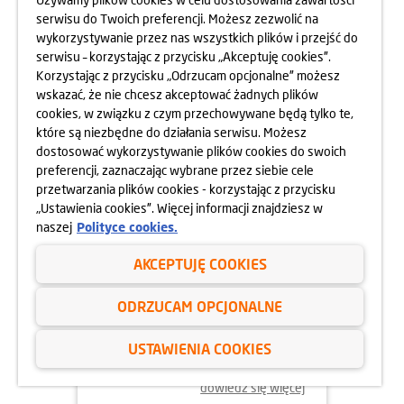
Z DOMÓW DZIECKA
serwisu do Twoich preferencji. Możesz zezwolić na
wykorzystywanie przez nas wszystkich plików i przejść do
dowiedz się więcej
serwisu – korzystając z przycisku „Akceptuję cookies”.
Korzystając z przycisku „Odrzucam opcjonalne” możesz
wskazać, że nie chcesz akceptować żadnych plików
cookies, w związku z czym przechowywane będą tylko te,
które są niezbędne do działania serwisu. Możesz
dostosować wykorzystywanie plików cookies do swoich
preferencji, zaznaczając wybrane przez siebie cele
przetwarzania plików cookies - korzystając z przycisku
„Ustawienia cookies”. Więcej informacji znajdziesz w
naszej
Polityce cookies.
AKCEPTUJĘ COOKIES
15.07.2024
ODRZUCAM OPCJONALNE
FIRMOWY SPŁYW KAJAKOWY ZE
USTAWIENIA COOKIES
SPRZĄTANIEM RZEKI
dowiedz się więcej