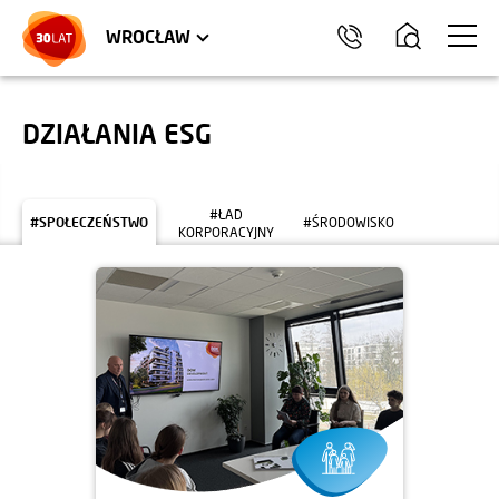
LOKALE USŁUGOWE
TRÓJMIASTO
HEL
WROCŁAW
DZIAŁANIA ESG
#ŁAD
#SPOŁECZEŃSTWO
#ŚRODOWISKO
KORPORACYJNY