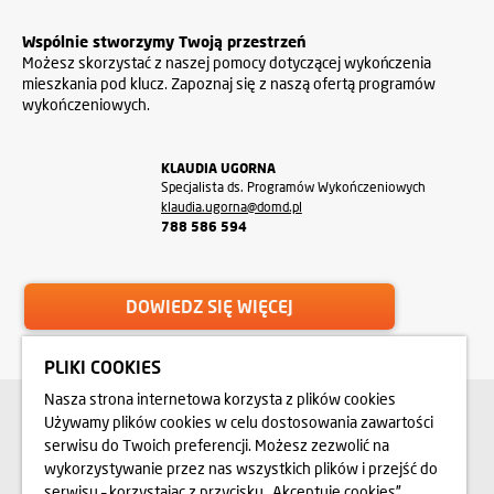
Wspólnie stworzymy Twoją przestrzeń
Możesz skorzystać z naszej pomocy dotyczącej wykończenia
mieszkania pod klucz. Zapoznaj się z naszą ofertą programów
wykończeniowych.
KLAUDIA UGORNA
Specjalista ds. Programów Wykończeniowych
klaudia.ugorna@domd.pl
788 586 594
DOWIEDZ SIĘ WIĘCEJ
PLIKI COOKIES
Nasza strona internetowa korzysta z plików cookies
SZUKASZ PRACY?
Używamy plików cookies w celu dostosowania zawartości
Sprawdź nasze
serwisu do Twoich preferencji. Możesz zezwolić na
oferty i aplikuj!
wykorzystywanie przez nas wszystkich plików i przejść do
serwisu – korzystając z przycisku „Akceptuję cookies”.