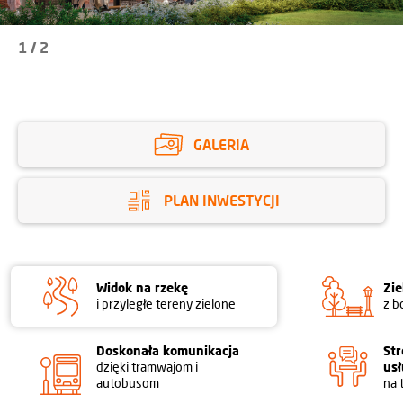
1
/
2
GALERIA
PLAN INWESTYCJI
Widok na rzekę
Zie
i przyległe tereny zielone
z b
Doskonała komunikacja
Str
dzięki tramwajom i
us
autobusom
na 