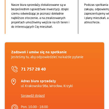
Nasze biura sprzedaży zlokalizowane są w
Podczas spotkania
bezpośrednim sąsiedztwie inwestycji, dzięki
zakupu, odpowiemy 
czemu odwiedzając je poznasz dokładnie
zaprezentujemy wi
najbliższe otoczenie, a na zrealizowanych
i plany mieszkań, 
projektach umożliwimy wejście na ich teren i
atmosferze.
do interesujących Cię mieszkań.
Zadzwoń i umów się na spotkanie
Jesteśmy tu, aby odpowiedzieć na każde pytanie
71 757 28 40
Adres biura sprzedaży
ul. Krakowska 98a, Wrocław, Krzyki
Sprawdź dojazd
Pon. 10.00 - 18.00