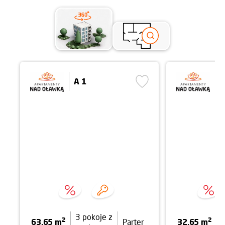
A 1
A
3 pokoje z
2
2
63,65 m
32,65 m
Parter