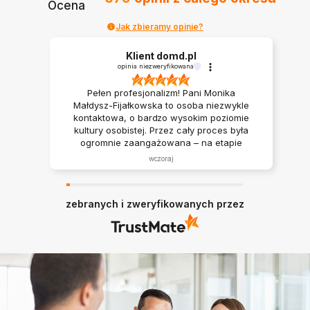
Ocena
Jak zbieramy opinie?
Klient domd.pl
opinia niezweryfikowana
Pełen profesjonalizm! Pani Monika
Małdysz-Fijałkowska to osoba niezwykle
kontaktowa, o bardzo wysokim poziomie
kultury osobistej. Przez cały proces była
ogromnie zaangażowana – na etapie
wyboru mieszkania cierpliwie wskazywała
wczoraj
nam różne możliwości i rozwiązania, co
bardzo ułatwiło podjęcie decyzji.
Serdecznie polecam współpracę z Panią
zebranych i zweryfikowanych przez
Moniką każdemu, kto szuka doradcy z
pasją i świetnym podejściem do klienta!