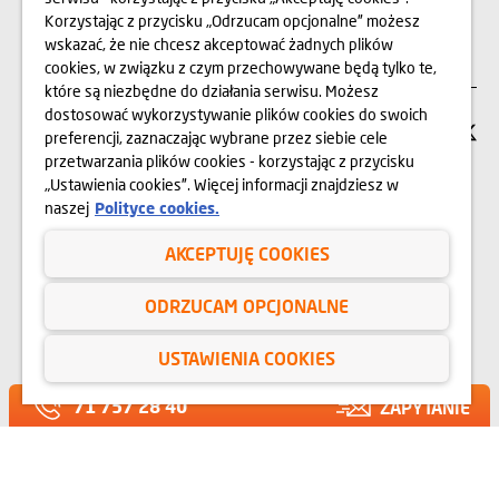
Korzystając z przycisku „Odrzucam opcjonalne” możesz
KARIERA
wskazać, że nie chcesz akceptować żadnych plików
cookies, w związku z czym przechowywane będą tylko te,
które są niezbędne do działania serwisu. Możesz
dostosować wykorzystywanie plików cookies do swoich
SIEDZIBA FIRMY
preferencji, zaznaczając wybrane przez siebie cele
przetwarzania plików cookies - korzystając z przycisku
„Ustawienia cookies”. Więcej informacji znajdziesz w
Dom Development Wrocław Sp. z o.o.
naszej
Polityce cookies.
ul. Legnicka 16
53-673 Wrocław
AKCEPTUJĘ COOKIES
71 747 74 74
ODRZUCAM OPCJONALNE
SERWIS DLA
USTAWIENIA COOKIES
KLIENTÓW
71 757 28 40
ZAPYTANIE
KONTAKT
RELACJE INWESTORSKIE