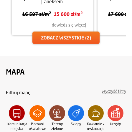
aneksem
2
2
16 597 zł/m
15 600 zł/m
17 600 zł
dowiedz się więcej
ZOBACZ WSZYSTKIE
(2)
MAPA
Wyczyść filtry
Filtruj mapę
Komunikacja
Placówki
Tereny
Sklepy
Kawiarnie /
Urzędy
Oś
miejska
oświatowe
zielone
restauracje
sp