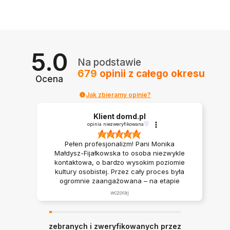
5.0
Na podstawie
679
opinii
z całego okresu
Ocena
Jak zbieramy opinie?
Klient domd.pl
opinia niezweryfikowana
Pełen profesjonalizm! Pani Monika
Małdysz-Fijałkowska to osoba niezwykle
kontaktowa, o bardzo wysokim poziomie
kultury osobistej. Przez cały proces była
ogromnie zaangażowana – na etapie
wyboru mieszkania cierpliwie wskazywała
wczoraj
nam różne możliwości i rozwiązania, co
bardzo ułatwiło podjęcie decyzji.
Serdecznie polecam współpracę z Panią
zebranych i zweryfikowanych przez
Moniką każdemu, kto szuka doradcy z