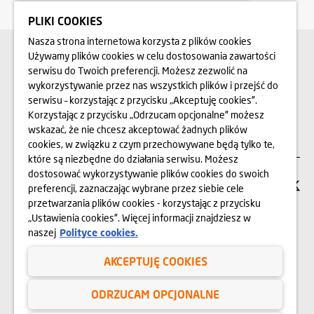
PLIKI COOKIES
Nasza strona internetowa korzysta z plików cookies
SZUKASZ PRACY?
Używamy plików cookies w celu dostosowania zawartości
Sprawdź nasze
serwisu do Twoich preferencji. Możesz zezwolić na
oferty i aplikuj!
wykorzystywanie przez nas wszystkich plików i przejść do
serwisu – korzystając z przycisku „Akceptuję cookies”.
Korzystając z przycisku „Odrzucam opcjonalne” możesz
KARIERA
wskazać, że nie chcesz akceptować żadnych plików
cookies, w związku z czym przechowywane będą tylko te,
które są niezbędne do działania serwisu. Możesz
dostosować wykorzystywanie plików cookies do swoich
SIEDZIBA FIRMY
preferencji, zaznaczając wybrane przez siebie cele
przetwarzania plików cookies - korzystając z przycisku
„Ustawienia cookies”. Więcej informacji znajdziesz w
Dom Development Wrocław Sp. z o.o.
naszej
Polityce cookies.
ul. Legnicka 16
53-673 Wrocław
AKCEPTUJĘ COOKIES
71 747 74 74
ODRZUCAM OPCJONALNE