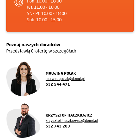
Pon. 10.00 - 18.00
Wt. 11.00 - 18.00
Śr. - Pt. 10.00 - 18.00
Sob. 10.00 - 15.00
Poznaj naszych doradców
Przedstawią Ci ofertę w szczegółach
MALWINA POLAK
malwina.polak@domd.pl
532 544 471
KRZYSZTOF HACZKIEWICZ
krzysztof.haczkiewicz@domd.pl
532 743 283