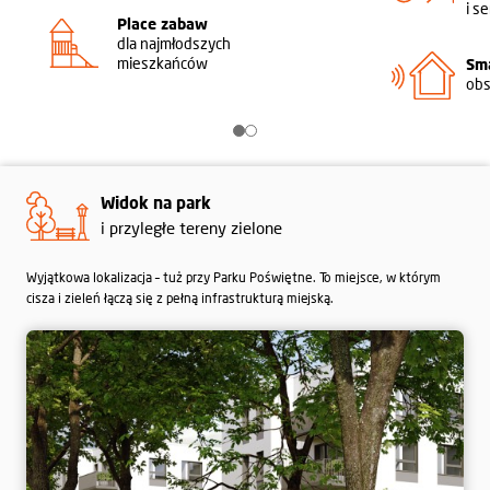
i s
Place zabaw
dla najmłodszych
mieszkańców
Sma
obs
Widok na park
i przyległe tereny zielone
Wyjątkowa lokalizacja – tuż przy Parku Poświętne. To miejsce, w którym
cisza i zieleń łączą się z pełną infrastrukturą miejską.