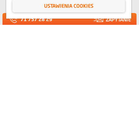
SERWIS DLA
USTAWIENIA COOKIES
KLIENTÓW
71 757 28 29
ZAPYTANIE
KONTAKT
RELACJE INWESTORSKIE
BIURO PRASOWE
O NAS
OPINIE
BLOG
Przedstawione na stronie internetowej www.domd.pl wizualizacje, animacje oraz
modele budynku mają charakter poglądowy. Wygląd budynku oraz
zagospodarowanie terenu mogą nieznacznie ulec zmianie na etapie realizacji.
Zmianie nie ulegną istotne cechy świadczenia oraz funkcjonalność budynku.
Wszelkie prawa zastrzeżone. Prawa do używania, kopiowania i rozpowszechniania
wszelkich danych i materiałów dostępnych na niniejszej stronie internetowej
podlegają w szczególności przepisom ustawy z dnia 4 lutego 1994 r. o Prawie