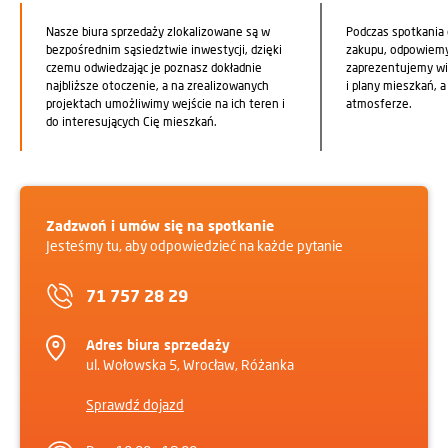
Nasze biura sprzedaży zlokalizowane są w
Podczas spotkania
bezpośrednim sąsiedztwie inwestycji, dzięki
zakupu, odpowiemy 
czemu odwiedzając je poznasz dokładnie
zaprezentujemy wi
najbliższe otoczenie, a na zrealizowanych
i plany mieszkań, 
projektach umożliwimy wejście na ich teren i
atmosferze.
do interesujących Cię mieszkań.
Zadzwoń i umów się na spotkanie
Jesteśmy tu, aby odpowiedzieć na każde pytanie
71 757 28 29
Adres biura sprzedaży
ul. Wołowska 5, Wrocław, Różanka
Sprawdź dojazd