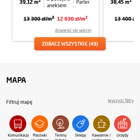
2
2
39,12 m
38,45 m
Parter
aneksem
2
2
13 300 zł/m
12 630 zł/m
13 400 zł
dowiedz się więcej
ZOBACZ WSZYSTKIE
(49)
MAPA
Wyczyść filtry
Filtruj mapę
Komunikacja
Placówki
Tereny
Sklepy
Kawiarnie /
Urzędy
Oś