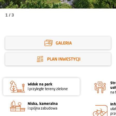
1
/
3
GALERIA
PLAN INWESTYCJI
Str
Widok na park
us
i przyległe tereny zielone
na 
Niska, kameralna
Inf
i spójna zabudowa
uła
pr