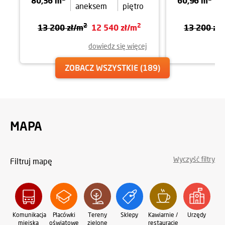
80,36 m
60,96 m
aneksem
piętro
2
2
13 200 zł/m
12 540 zł/m
13 200 zł
dowiedz się więcej
ZOBACZ WSZYSTKIE
(189)
MAPA
Wyczyść filtry
Filtruj mapę
Komunikacja
Placówki
Tereny
Sklepy
Kawiarnie /
Urzędy
Oś
miejska
oświatowe
zielone
restauracje
sp