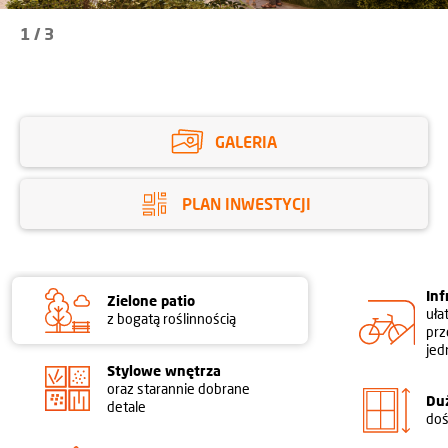
1
/
3
GALERIA
PLAN INWESTYCJI
Inf
Zielone patio
uła
z bogatą roślinnością
pr
je
Stylowe wnętrza
oraz starannie dobrane
Du
detale
doś