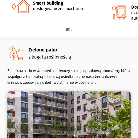
Smart building
Do
obsługiwany ze smartfona
dzi
au
Zielone patio
z bogatą roślinnością
Zieleń na patio wraz z ławkami tworzy spokojną, parkową atmosferę, która
współgra z kameralną zabudową osiedla. Liczne nasadzenia drzew i
krzewów zapewniają chłód i wytchnienie w upalne dni.