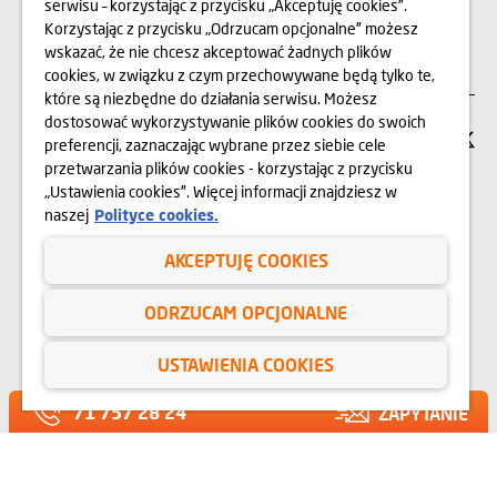
serwisu – korzystając z przycisku „Akceptuję cookies”.
Korzystając z przycisku „Odrzucam opcjonalne” możesz
KARIERA
wskazać, że nie chcesz akceptować żadnych plików
cookies, w związku z czym przechowywane będą tylko te,
które są niezbędne do działania serwisu. Możesz
dostosować wykorzystywanie plików cookies do swoich
SIEDZIBA FIRMY
preferencji, zaznaczając wybrane przez siebie cele
przetwarzania plików cookies - korzystając z przycisku
„Ustawienia cookies”. Więcej informacji znajdziesz w
Dom Development Wrocław Sp. z o.o.
naszej
Polityce cookies.
ul. Legnicka 16
53-673 Wrocław
AKCEPTUJĘ COOKIES
71 747 74 74
ODRZUCAM OPCJONALNE
SERWIS DLA
USTAWIENIA COOKIES
KLIENTÓW
71 757 28 24
ZAPYTANIE
KONTAKT
RELACJE INWESTORSKIE