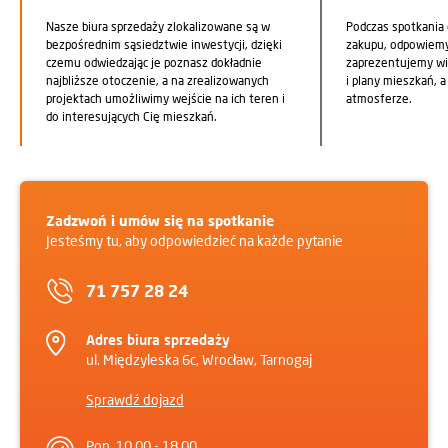
Nasze biura sprzedaży zlokalizowane są w
Podczas spotkania
bezpośrednim sąsiedztwie inwestycji, dzięki
zakupu, odpowiemy 
czemu odwiedzając je poznasz dokładnie
zaprezentujemy wi
najbliższe otoczenie, a na zrealizowanych
i plany mieszkań, 
projektach umożliwimy wejście na ich teren i
atmosferze.
do interesujących Cię mieszkań.
Zadzwoń i umów się na spotkanie
Jesteśmy tu, aby odpowiedzieć na każde pytanie
71 757 28 24
Adres biura sprzedaży
ul. Międzyleska 6c, Wrocław, Tarnogaj
Sprawdź dojazd
Pon. 10.00 - 18.00