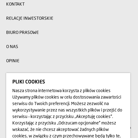
KONTAKT
RELACJE INWESTORSKIE
BIURO PRASOWE
O NAS
OPINIE
BLOG
PLIKI COOKIES
Nasza strona internetowa korzysta z plików cookies
Przedstawione na stronie internetowej www.domd.pl wizualizacje, animacje oraz
Używamy plików cookies w celu dostosowania zawartości
modele budynku mają charakter poglądowy. Wygląd budynku oraz
serwisu do Twoich preferencji. Możesz zezwolić na
zagospodarowanie terenu mogą nieznacznie ulec zmianie na etapie realizacji.
Zmianie nie ulegną istotne cechy świadczenia oraz funkcjonalność budynku.
wykorzystywanie przez nas wszystkich plików i przejść do
Wszelkie prawa zastrzeżone. Prawa do używania, kopiowania i rozpowszechniania
wszelkich danych i materiałów dostępnych na niniejszej stronie internetowej
serwisu – korzystając z przycisku „Akceptuję cookies”.
podlegają w szczególności przepisom ustawy z dnia 4 lutego 1994 r. o Prawie
Korzystając z przycisku „Odrzucam opcjonalne” możesz
autorskim i prawach pokrewnych (Dz. U. 2006 Nr 90 poz. 631 z późn. zm.).
Wykorzystywanie danych lub materiałów z niniejszej strony w jakichkolwiek celach
wskazać, że nie chcesz akceptować żadnych plików
wymaga każdorazowo pisemnej zgody Dom Development S.A. W przypadku
cookies, w związku z czym przechowywane będą tylko te,
zapotrzebowania na w/w materiały prosimy o kontakt na adres: