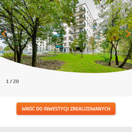
1
/
20
WRÓĆ DO INWESTYCJI ZREALIZOWANYCH