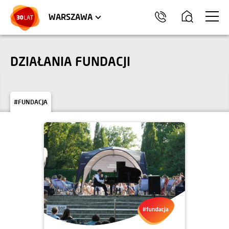
LOKALE USŁUGOWE
HEL
WARSZAWA
DZIAŁANIA FUNDACJI
#FUNDACJA