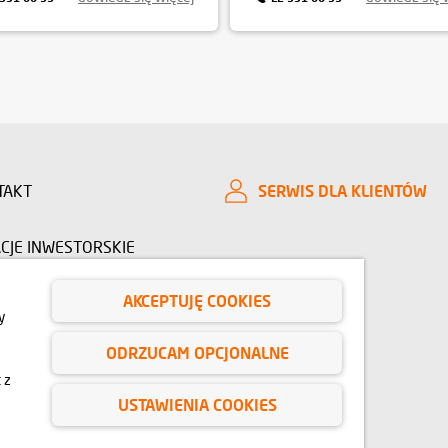
TAKT
SERWIS DLA KLIENTÓW
CJE INWESTORSKIE
AKCEPTUJĘ COOKIES
RO PRASOWE
O NAS
y
ODRZUCAM OPCJONALNE
IE
BLOG
 z
USTAWIENIA COOKIES
e, animacje oraz modele budynku mają charakter poglądowy.