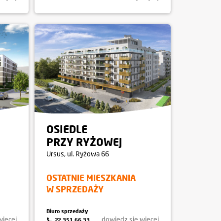
OSIEDLE
PRZY RYŻOWEJ
Ursus
, ul. Ryżowa 66
OSTATNIE MIESZKANIA
W SPRZEDAŻY
Biuro sprzedaży
więcej
dowiedz się więcej
22 351 66 33