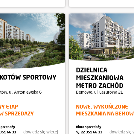
DZIELNICA
KOTÓW SPORTOWY
MIESZKANIOWA
METRO ZACHÓD
tów
, ul. Antoniewska 6
Bemowo
, ul. Lazurowa 21
Y ETAP
NOWE, WYKOŃCZONE
 W SPRZEDAŻY
MIESZKANIA NA BEMOW
sprzedaży
Biuro sprzedaży
dowiedz się więcej
dowiedz się 
 351 66 33
22 351 66 33