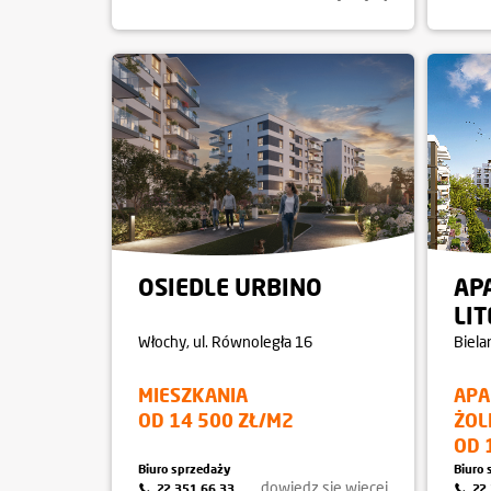
OSIEDLE URBINO
AP
LI
Włochy
, ul. Równoległa 16
Biela
MIESZKANIA
APA
OD 14 500 ZŁ/M2
ŻOL
OD 
Biuro sprzedaży
Biuro 
dowiedz się więcej
22 351 66 33
22