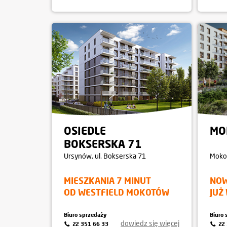
OSIEDLE
MO
BOKSERSKA 71
Ursynów
, ul. Bokserska 71
Moko
MIESZKANIA 7 MINUT
NOW
OD WESTFIELD MOKOTÓW
JUŻ
Biuro sprzedaży
Biuro 
dowiedz się więcej
22 351 66 33
22