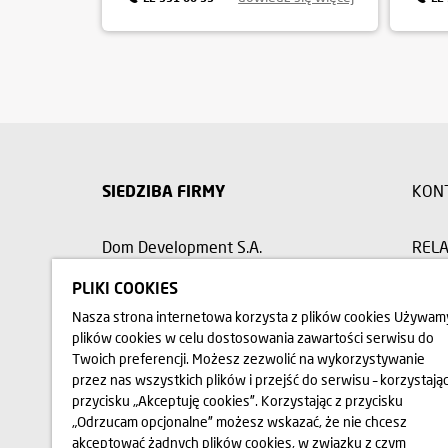
SIEDZIBA FIRMY
KON
Dom Development S.A.
RELA
00-078 Warszawa, Pl. Piłsudskiego 3,
PLIKI COOKIES
budynek Metropolitan, wejście nr 3
BIU
Nasza strona internetowa korzysta z plików cookies Używam
plików cookies w celu dostosowania zawartości serwisu do
22 351 66 33
OPIN
Twoich preferencji. Możesz zezwolić na wykorzystywanie
przez nas wszystkich plików i przejść do serwisu – korzystając
przycisku „Akceptuję cookies”. Korzystając z przycisku
„Odrzucam opcjonalne” możesz wskazać, że nie chcesz
akceptować żadnych plików cookies, w związku z czym
Przedstawione na stronie internetowej www.domd.pl wizualizacj