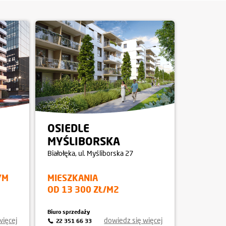
OSIEDLE
MYŚLIBORSKA
Białołęka
, ul. Myśliborska 27
YM
MIESZKANIA
OD 13 300 ZŁ/M2
Biuro sprzedaży
więcej
dowiedz się więcej
22 351 66 33