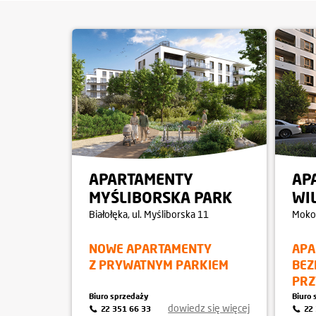
APARTAMENTY
AP
MYŚLIBORSKA PARK
WI
Białołęka
, ul. Myśliborska 11
Moko
NOWE APARTAMENTY
APA
Z PRYWATNYM PARKIEM
BEZ
PRZ
Biuro sprzedaży
Biuro 
dowiedz się więcej
22 351 66 33
22