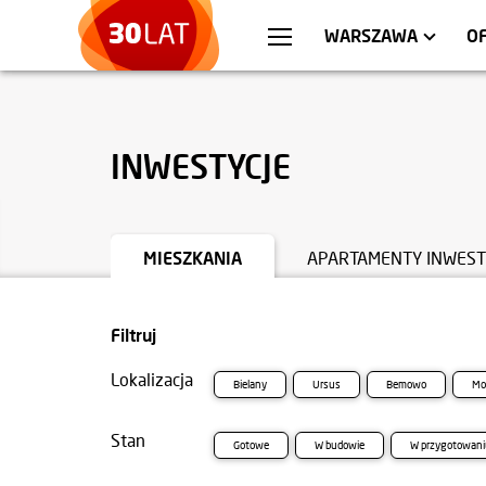
WROCŁAW
MIESZKANIA
KRA
AP
WARSZAWA
O
INWESTYCJE
MIESZKANIA
APARTAMENTY INWEST
Filtruj
Lokalizacja
Bielany
Ursus
Bemowo
Mo
Stan
Gotowe
W budowie
W przygotowani