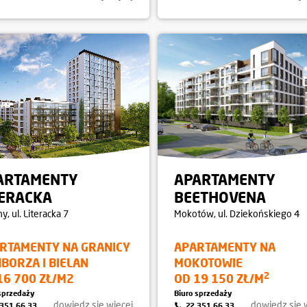
ARTAMENTY
APARTAMENTY
TERACKA
BEETHOVENA
ny
, ul. Literacka 7
Mokotów
, ul. Dziekońskiego 4
RTAMENTY NA GRANICY
APARTAMENTY NA
IBORZA I BIELAN
MOKOTOWIE
2
16 700 ZŁ/M2
OD 19 150 ZŁ/M
sprzedaży
Biuro sprzedaży
dowiedz się więcej
dowiedz się 
 351 66 33
22 351 66 33