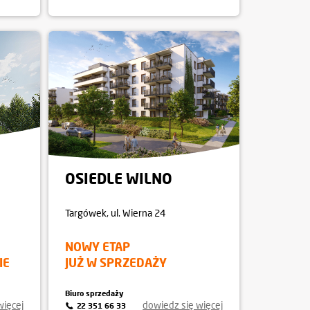
OSIEDLE WILNO
Targówek
, ul. Wierna 24
NOWY ETAP
IE
JUŻ W SPRZEDAŻY
Biuro sprzedaży
więcej
dowiedz się więcej
22 351 66 33