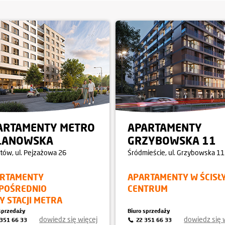
ARTAMENTY METRO
APARTAMENTY
LANOWSKA
GRZYBOWSKA 11
tów
, ul. Pejzażowa 26
Śródmieście
, ul. Grzybowska 11
RTAMENTY
APARTAMENTY W ŚCISŁ
POŚREDNIO
CENTRUM
Y STACJI METRA
sprzedaży
Biuro sprzedaży
dowiedz się więcej
dowiedz się 
 351 66 33
22 351 66 33