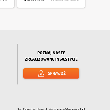
POZNAJ NASZE
ZREALIZOWANE INWESTYCJE
SPRAWDŹ
Sąd Rejonowy dla m.st. Warszawy w Warszawie | XII