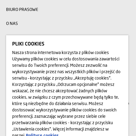
BIURO PRASOWE
O NAS
OPINIE
PLIKI COOKIES
BLOG
Nasza strona internetowa korzysta z plików cookies
Używamy plików cookies w celu dostosowania zawartości
serwisu do Twoich preferencji. Możesz zezwolić na
wykorzystywanie przez nas wszystkich plików i przejść do
Przedstawione na stronie internetowej www.domd.pl wizualizacje, animacje oraz
modele budynku mają charakter poglądowy. Wygląd budynku oraz
serwisu – korzystając z przycisku „Akceptuję cookies”.
zagospodarowanie terenu mogą nieznacznie ulec zmianie na etapie realizacji.
Zmianie nie ulegną istotne cechy świadczenia oraz funkcjonalność budynku.
Korzystając z przycisku „Odrzucam opcjonalne” możesz
Wszelkie prawa zastrzeżone. Prawa do używania, kopiowania i rozpowszechniania
wskazać, że nie chcesz akceptować żadnych plików
wszelkich danych i materiałów dostępnych na niniejszej stronie internetowej
podlegają w szczególności przepisom ustawy z dnia 4 lutego 1994 r. o Prawie
cookies, w związku z czym przechowywane będą tylko te,
autorskim i prawach pokrewnych (Dz. U. 2006 Nr 90 poz. 631 z późn. zm.).
które są niezbędne do działania serwisu. Możesz
Wykorzystywanie danych lub materiałów z niniejszej strony w jakichkolwiek celach
wymaga każdorazowo pisemnej zgody Dom Development S.A. W przypadku
dostosować wykorzystywanie plików cookies do swoich
zapotrzebowania na w/w materiały prosimy o kontakt na adres:
marketing@domd.pl
preferencji, zaznaczając wybrane przez siebie cele
przetwarzania plików cookies - korzystając z przycisku
Sąd Rejonowy dla m.st. Warszawy w Warszawie | XII Wydział Gospodarczy
„Ustawienia cookies”. Więcej informacji znajdziesz w
Krajowego Rejestru Sądowego | Kapitał zakładowy: 25.798.422 zł | Kapitał
wpłacony: 25.798.422 zł | KRS 0000031483 i NIP 525-14-92-233
naszej
Polityce cookies.