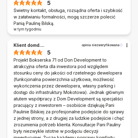
5
Świetny kontakt, obsługa, rozsądna oferta i szybkość
w załatwianiu formalności, mogę szczerze polecić
Panią Paulinę Bilską.
w tym tygodniu
Klient domd....
opinia niezweryfikowana
5
Projekt Bokserska 71 od Don Development to
atrakcyjna oferta dla inwestora pod względem
stosunku ceny do jakości od rzetelnego dewelopera
(funkcjonalna powierzchnia użytkowa, możliwość
wykończenia przez dewelopera, własny parking i
dostęp do infrastruktury Mokotowa). Jednak głównym
atutem współpracy z Dom Development są specjaliści
pracujący z inwestorem – osobiście dziękuję Pani
Paulinie Bilskiej za profesjonalne podejście do sprawy
z jednej strony, a z drugiej za ludzkie podejście i chęć
zrozumienia potrzeb klienta. Konsultacje Pani Pauliny
były niezwykle istotne w podjęciu decyzji
inwestycyjnej. Życzę każdemu poprawy komfortu