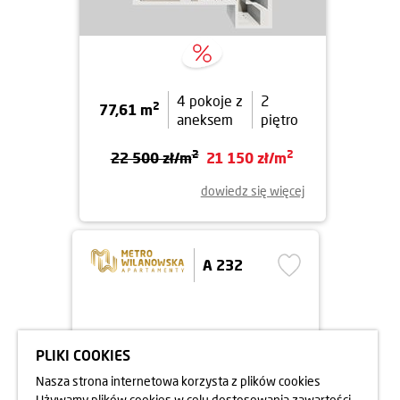
4 pokoje z
2
2
77,61 m
aneksem
piętro
2
2
22 500 zł/m
21 150 zł/m
dowiedz się więcej
A 232
PLIKI COOKIES
Nasza strona internetowa korzysta z plików cookies
Używamy plików cookies w celu dostosowania zawartości