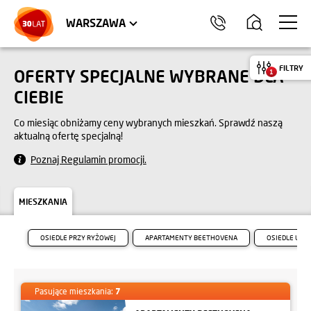
LOKALE USŁUGOWE
HEL
WARSZAWA
FILTRY
OFERTY SPECJALNE WYBRANE DLA
1
CIEBIE
Co miesiąc obniżamy ceny wybranych mieszkań. Sprawdź naszą
aktualną ofertę specjalną!
Poznaj Regulamin promocji.
MIESZKANIA
OSIEDLE PRZY RYŻOWEJ
APARTAMENTY BEETHOVENA
OSIEDLE URB
Pasujące mieszkania:
7