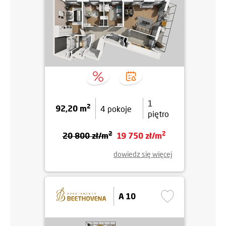
1
2
92,20 m
4 pokoje
piętro
2
2
20 800 zł/m
19 750 zł/m
dowiedz się więcej
A 10