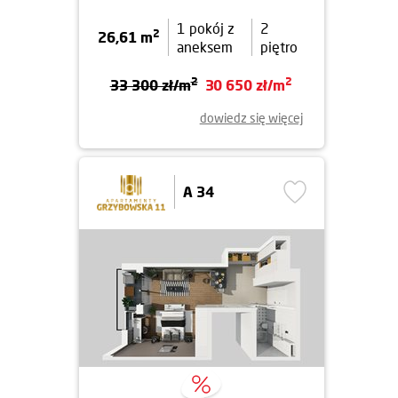
1 pokój z
2
2
26,61 m
aneksem
piętro
2
2
33 300 zł/m
30 650 zł/m
dowiedz się więcej
A 34