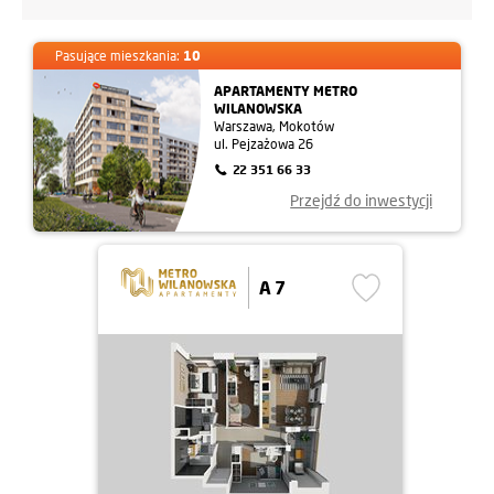
Pasujące mieszkania:
10
APARTAMENTY METRO
WILANOWSKA
Warszawa, Mokotów
ul. Pejzażowa 26
22 351 66 33
Przejdź do inwestycji
A 7