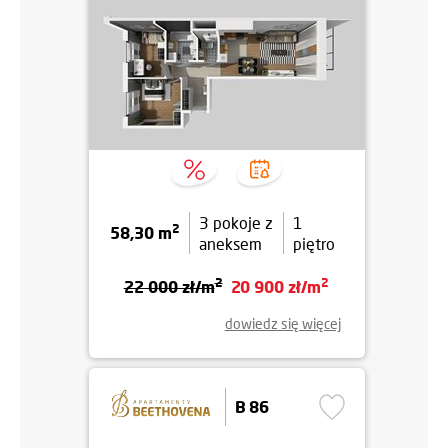
3 pokoje z
1
2
58,30 m
aneksem
piętro
2
2
22 000 zł/m
20 900 zł/m
dowiedz się więcej
B 86