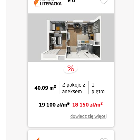
E 6
2 pokoje z
1
2
40,09 m
aneksem
piętro
2
2
19 100 zł/m
18 150 zł/m
dowiedz się więcej