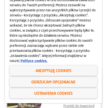
serwisu do Twoich preferencji. Możesz zezwolić na
wykorzystywanie przez nas wszystkich plików i przejść do
serwisu – korzystając z przycisku „Akceptuję cookies”.
Korzystając z przycisku „Odrzucam opcjonalne” możesz
wskazać, że nie chcesz akceptować żadnych plików
2 pokoje z
3
cookies, w związku z czym przechowywane będą tylko te,
2
38,66 m
aneksem
piętro
które są niezbędne do działania serwisu. Możesz
dostosować wykorzystywanie plików cookies do swoich
2
2
27 700 zł/m
26 050 zł/m
preferencji, zaznaczając wybrane przez siebie cele
przetwarzania plików cookies - korzystając z przycisku
dowiedz się więcej
„Ustawienia cookies”. Więcej informacji znajdziesz w
naszej
Polityce cookies.
AKCEPTUJĘ COOKIES
Pasujące mieszkania:
10
ODRZUCAM OPCJONALNE
APARTAMENTY MYŚLIBORSKA PARK
Warszawa, Białołęka
ul. Myśliborska 11
USTAWIENIA COOKIES
22 351 66 33
Przejdź do inwestycji