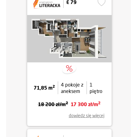
E 79
4 pokoje z
1
2
71,85 m
aneksem
piętro
2
2
18 200 zł/m
17 300 zł/m
dowiedz się więcej