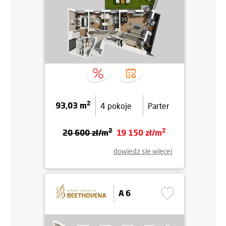
2
93,03 m
4 pokoje
Parter
2
2
20 600 zł/m
19 150 zł/m
dowiedz się więcej
A 6