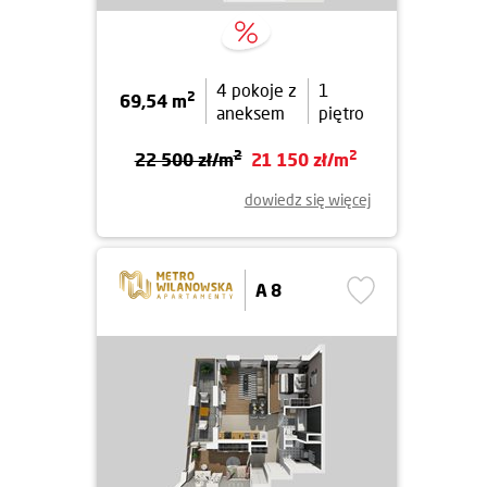
4 pokoje z
1
2
69,54 m
aneksem
piętro
2
2
22 500 zł/m
21 150 zł/m
dowiedz się więcej
A 8