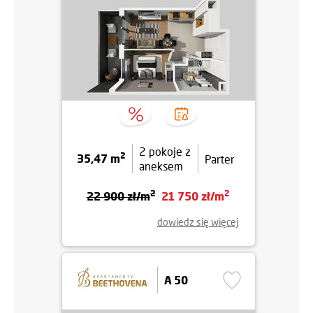
2 pokoje z
2
35,47 m
Parter
aneksem
2
2
22 900 zł/m
21 750 zł/m
dowiedz się więcej
A 50