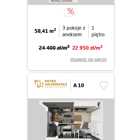
3 pokoje z
1
2
58,41 m
aneksem
piętro
2
2
24 400 zł/m
22 950 zł/m
dowiedz się więcej
A 10