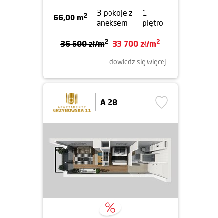
3 pokoje z
1
2
66,00 m
aneksem
piętro
2
2
36 600 zł/m
33 700 zł/m
dowiedz się więcej
A 28