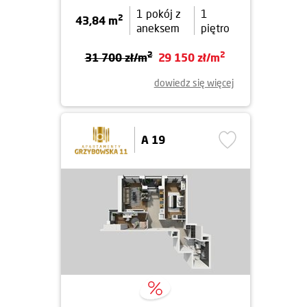
1 pokój z
1
2
43,84 m
aneksem
piętro
2
2
31 700 zł/m
29 150 zł/m
dowiedz się więcej
A 19