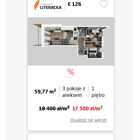
E 126
3 pokoje z
1
2
59,77 m
aneksem
piętro
2
2
18 400 zł/m
17 500 zł/m
dowiedz się więcej