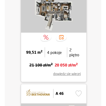
2
2
99,51 m
4 pokoje
piętro
2
2
21 100 zł/m
20 050 zł/m
dowiedz się więcej
A 46