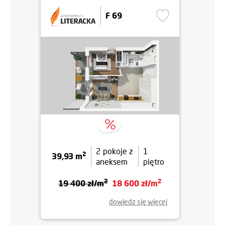
F 69
2 pokoje z
1
2
39,93 m
aneksem
piętro
2
2
19 400 zł/m
18 600 zł/m
dowiedz się więcej