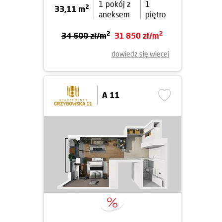
1 pokój z
1
2
33,11 m
aneksem
piętro
2
2
34 600 zł/m
31 850 zł/m
dowiedz się więcej
A 11