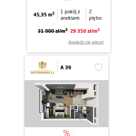
1 pokój z
2
2
45,35 m
aneksem
piętro
2
2
31 900 zł/m
29 350 zł/m
dowiedz się więcej
A 39