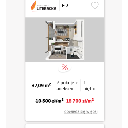
F 7
2 pokoje z
1
2
37,09 m
aneksem
piętro
2
2
19 500 zł/m
18 700 zł/m
dowiedz się więcej