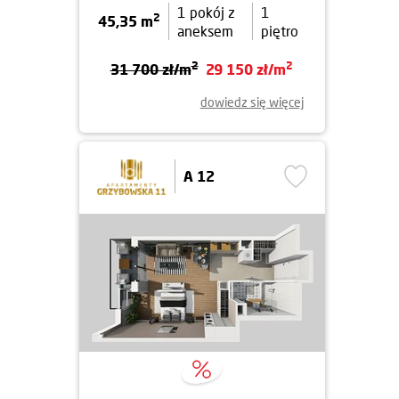
1 pokój z
1
2
45,35 m
aneksem
piętro
2
2
31 700 zł/m
29 150 zł/m
dowiedz się więcej
A 12