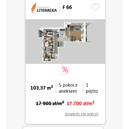
F 66
5 pokoi z
1
2
103,37 m
aneksem
piętro
2
2
17 900 zł/m
17 200 zł/m
dowiedz się więcej