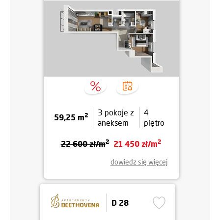
3 pokoje z
4
2
59,25 m
aneksem
piętro
2
2
22 600 zł/m
21 450 zł/m
dowiedz się więcej
D 28