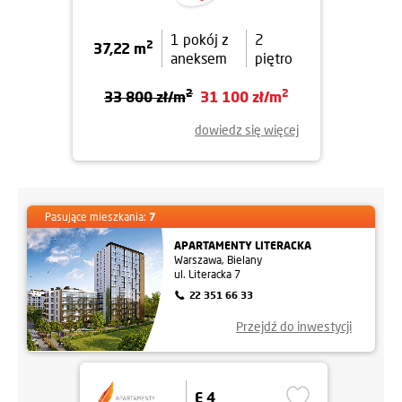
1 pokój z
2
2
37,22 m
aneksem
piętro
2
2
33 800 zł/m
31 100 zł/m
dowiedz się więcej
Pasujące mieszkania:
7
APARTAMENTY LITERACKA
Warszawa, Bielany
ul. Literacka 7
22 351 66 33
Przejdź do inwestycji
E 4