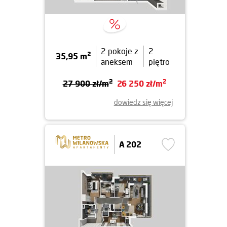
2 pokoje z
2
2
35,95 m
aneksem
piętro
2
2
27 900 zł/m
26 250 zł/m
dowiedz się więcej
A 202