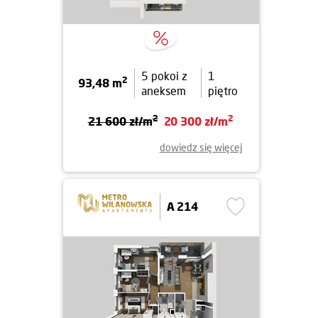
5 pokoi z
1
2
93,48 m
aneksem
piętro
2
2
21 600 zł/m
20 300 zł/m
dowiedz się więcej
A 214