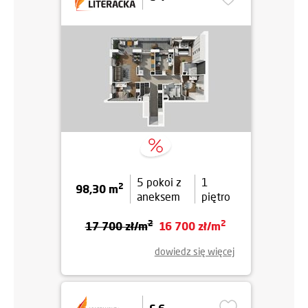
5 pokoi z
1
2
98,30 m
aneksem
piętro
2
2
17 700 zł/m
16 700 zł/m
dowiedz się więcej