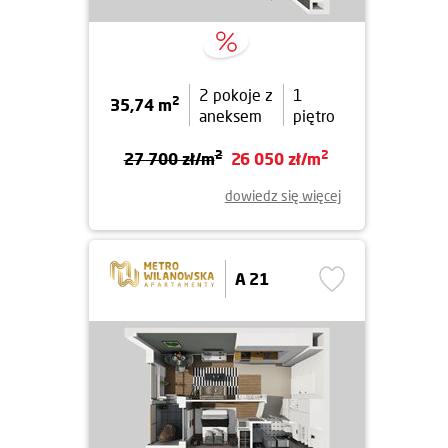
2 pokoje z
1
2
35,74 m
aneksem
piętro
2
2
27 700 zł/m
26 050 zł/m
dowiedz się więcej
A 21