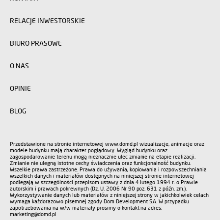
RELACJE INWESTORSKIE
BIURO PRASOWE
O NAS
OPINIE
BLOG
Przedstawione na stronie internetowej www.domd.pl wizualizacje, animacje oraz
modele budynku mają charakter poglądowy. Wygląd budynku oraz
zagospodarowanie terenu mogą nieznacznie ulec zmianie na etapie realizacji.
Zmianie nie ulegną istotne cechy świadczenia oraz funkcjonalność budynku.
Wszelkie prawa zastrzeżone. Prawa do używania, kopiowania i rozpowszechniania
wszelkich danych i materiałów dostępnych na niniejszej stronie internetowej
podlegają w szczególności przepisom ustawy z dnia 4 lutego 1994 r. o Prawie
autorskim i prawach pokrewnych (Dz. U. 2006 Nr 90 poz. 631 z późn. zm.).
Wykorzystywanie danych lub materiałów z niniejszej strony w jakichkolwiek celach
wymaga każdorazowo pisemnej zgody Dom Development S.A. W przypadku
zapotrzebowania na w/w materiały prosimy o kontakt na adres:
marketing@domd.pl