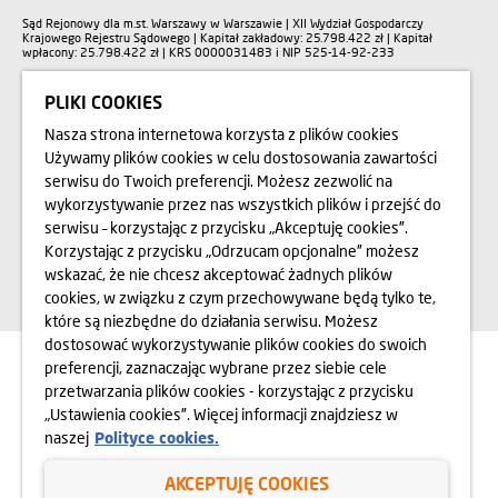
Sąd Rejonowy dla m.st. Warszawy w Warszawie | XII Wydział Gospodarczy
Krajowego Rejestru Sądowego | Kapitał zakładowy: 25.798.422 zł | Kapitał
wpłacony: 25.798.422 zł | KRS 0000031483 i NIP 525-14-92-233
PLIKI COOKIES
Polityka prywatności
Nasza strona internetowa korzysta z plików cookies
Używamy plików cookies w celu dostosowania zawartości
Regulamin serwisu internetowego
serwisu do Twoich preferencji. Możesz zezwolić na
Cookies
wykorzystywanie przez nas wszystkich plików i przejść do
serwisu – korzystając z przycisku „Akceptuję cookies”.
Komunikat Bezpieczeństwa
Korzystając z przycisku „Odrzucam opcjonalne” możesz
wskazać, że nie chcesz akceptować żadnych plików
Copyright © Dom Development 2025
cookies, w związku z czym przechowywane będą tylko te,
które są niezbędne do działania serwisu. Możesz
dostosować wykorzystywanie plików cookies do swoich
preferencji, zaznaczając wybrane przez siebie cele
przetwarzania plików cookies - korzystając z przycisku
„Ustawienia cookies”. Więcej informacji znajdziesz w
naszej
Polityce cookies.
AKCEPTUJĘ COOKIES