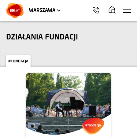
LOKALE USŁUGOWE
HEL
WARSZAWA
DZIAŁANIA FUNDACJI
#FUNDACJA