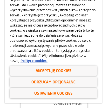
serwisu do Twoich preferencji. Możesz zezwolić na
wykorzystywanie przez nas wszystkich plików i przejść do
dowiedz się więcej
serwisu – korzystając z przycisku „Akceptuję cookies”.
Korzystając z przycisku „Odrzucam opcjonalne” możesz
wskazać, że nie chcesz akceptować żadnych plików
cookies, w związku z czym przechowywane będą tylko te,
02.06.2025
które są niezbędne do działania serwisu. Możesz
ODYSEJA UMYSŁU 2025
dostosować wykorzystywanie plików cookies do swoich
preferencji, zaznaczając wybrane przez siebie cele
przetwarzania plików cookies - korzystając z przycisku
„Ustawienia cookies”. Więcej informacji znajdziesz w
naszej
Polityce cookies.
AKCEPTUJĘ COOKIES
ODRZUCAM OPCJONALNE
USTAWIENIA COOKIES
dowiedz się więcej