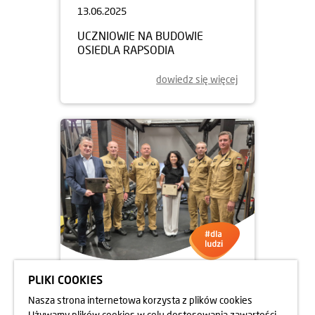
13.06.2025
UCZNIOWIE NA BUDOWIE
OSIEDLA RAPSODIA
dowiedz się więcej
PLIKI COOKIES
05.06.2025
Nasza strona internetowa korzysta z plików cookies
DBAMY O FORMĘ STRAŻAKÓW
Używamy plików cookies w celu dostosowania zawartości