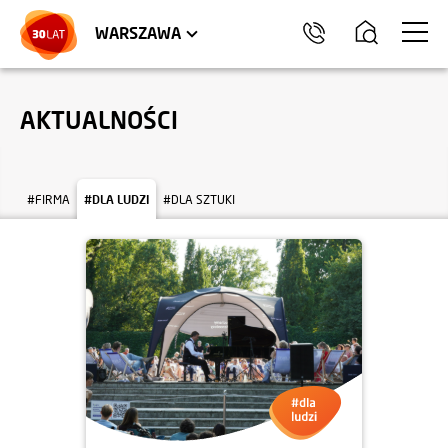
LOKALE USŁUGOWE
HEL
WARSZAWA
AKTUALNOŚCI
#FIRMA
#DLA LUDZI
#DLA SZTUKI