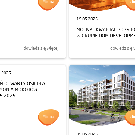
5.2025
15.05.2025
EŃ OTWARTY
MOCNY I KWARTAŁ 2025 
LNICY MIESZKANIOWEJ
W GRUPIE DOM DEVELOPM
RO ZACHÓD
05.2025
dowiedz się więcej
dowiedz się 
5.2025
EŃ OTWARTY OSIEDLA
MONIA MOKOTÓW
05.2025
05.05.2025