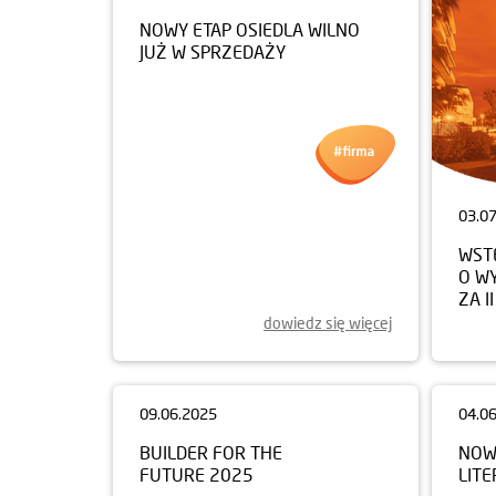
NOWY ETAP OSIEDLA WILNO
JUŻ W SPRZEDAŻY
03.0
WST
O W
ZA I
dowiedz się więcej