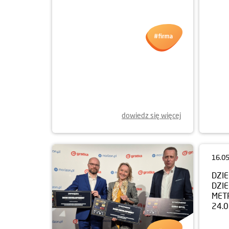
09.06.2025
04.0
BUILDER FOR THE
NOW
FUTURE 2025
LIT
dowiedz się więcej