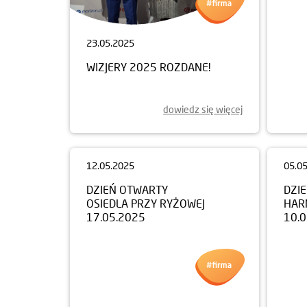
23.05.2025
16.0
WIZJERY 2025 ROZDANE!
DZI
DZIE
MET
24.
dowiedz się więcej
05.0
DZI
HAR
10.
12.05.2025