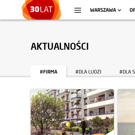
WROCŁAW
MIESZKANIA
KRA
AP
WARSZAWA
O
AKTUALNOŚCI
#FIRMA
#DLA LUDZI
#DLA 